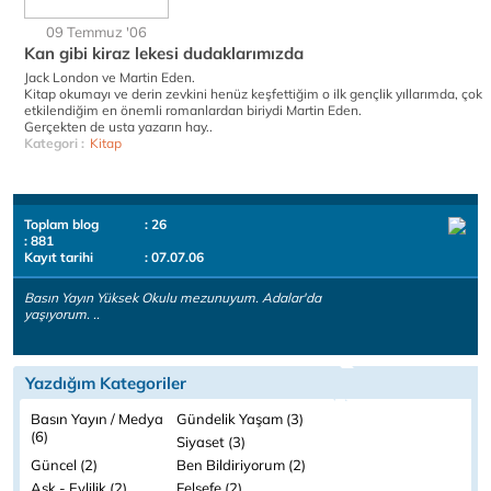
09 Temmuz '06
Kan gibi kiraz lekesi dudaklarımızda
Jack London ve Martin Eden.
Kitap okumayı ve derin zevkini henüz keşfettiğim o ilk gençlik yıllarımda, çok
etkilendiğim en önemli romanlardan biriydi Martin Eden.
Gerçekten de usta yazarın hay..
Kategori :
Kitap
Toplam blog
: 26
: 881
Kayıt tarihi
: 07.07.06
Basın Yayın Yüksek Okulu mezunuyum. Adalar'da
yaşıyorum. ..
Yazdığım Kategoriler
Basın Yayın / Medya
Gündelik Yaşam (3)
(6)
Siyaset (3)
Güncel (2)
Ben Bildiriyorum (2)
Aşk - Evlilik (2)
Felsefe (2)