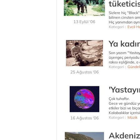
tüketicis
Sizlere hiç "Blac
bilinen cinsten ama
13 Eylül '06
Hiç yanımdan ayrıl
Kategori :
Evcil H
Ya kadı
Son yazım "Yastay
üşengeç periyodu i
rakısı eşliğinde, 
Kategori :
Gündel
25 Ağustos '06
'Yastayı
Çok tuhaftır.
Gece ve gündüz ya
etkiler bizi ve bi
Kalabalıklar içeri
Kategori :
Müzik
16 Ağustos '06
Akdeniz