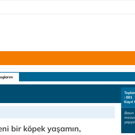
loglarım
Topla
: 881
Kayıt 
Basın 
mezun
yaşıyo
ni bir köpek yaşamın,