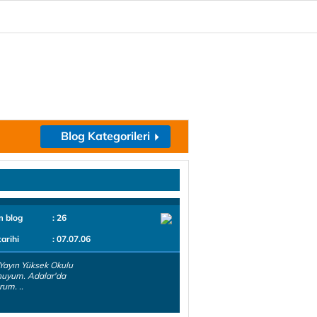
Blog Kategorileri
m blog
: 26
tarihi
: 07.07.06
Yayın Yüksek Okulu
uyum. Adalar'da
rum. ..