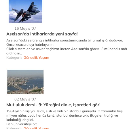
16 Mayıs '07
Aselsan'da intiharlarda yeni sayfa!
Aselsan'daki esrarengiz intiharlar soruşturmasında bir umut ışığı doğuyor.
Önce kısaca olayı hatırlayalım:
Silah sistemleri ve askerî teçhizat üreten Aselsan'da görevli 3 mühendis ardı
ardına in..
Kategori :
Gündelik Yaşam
02 Mayıs '07
Mutluluk dersi- 9: Yüreğini dinle, işaretleri gör!
1984 yılının kışıydı. Islak, sisli ve kirli bir İstanbul günüydü. O zamanlar beş
milyon nüfusluydu henüz kent. İstanbul denince akla ilk gelen trafiği ve
kalabalığı değildi.
Ben üniversiteyi biti..
Kategori :
Gündelik Yaşam