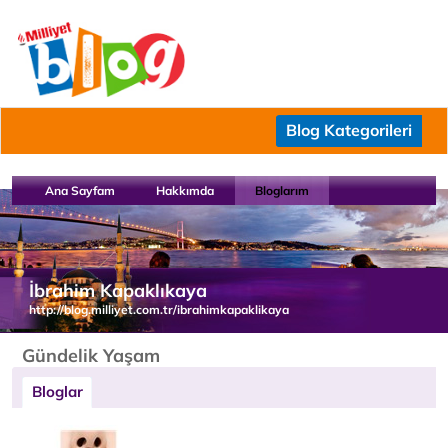
Blog Kategorileri
Ana Sayfam
Hakkımda
Bloglarım
İbrahim Kapaklıkaya
http://blog.milliyet.com.tr/ibrahimkapaklikaya
Gündelik Yaşam
Bloglar