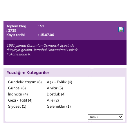
Toplam blog
: 51
: 2739
Kayıt tarihi
: 15.07.06
1961 yılında Çorum’un Osmancık ilçesinde
dünyaya geldim. İstanbul Üniversitesi Hukuk
Fakültesinde li..
Yazdığım Kategoriler
Gündelik Yaşam (8)
Aşk - Evlilik (6)
Güncel (6)
Anılar (5)
İnançlar (4)
Dostluk (4)
Gezi - Tatil (4)
Aile (2)
Siyaset (1)
Gelenekler (1)