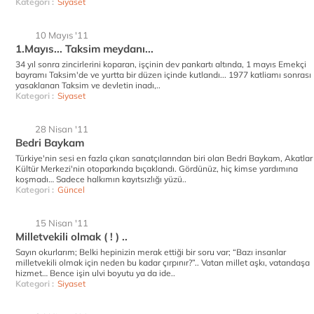
Kategori :
Siyaset
10 Mayıs '11
1.Mayıs... Taksim meydanı...
34 yıl sonra zincirlerini koparan, işçinin dev pankartı altında, 1 mayıs Emekçi
bayramı Taksim'de ve yurtta bir düzen içinde kutlandı... 1977 katliamı sonrası
yasaklanan Taksim ve devletin inadı,..
Kategori :
Siyaset
28 Nisan '11
Bedri Baykam
Türkiye'nin sesi en fazla çıkan sanatçılarından biri olan Bedri Baykam, Akatlar
Kültür Merkezi'nin otoparkında bıçaklandı. Gördünüz, hiç kimse yardımına
koşmadı… Sadece halkımın kayıtsızlığı yüzü..
Kategori :
Güncel
15 Nisan '11
Milletvekili olmak ( ! ) ..
Sayın okurlarım; Belki hepinizin merak ettiği bir soru var; “Bazı insanlar
milletvekili olmak için neden bu kadar çırpınır?”.. Vatan millet aşkı, vatandaşa
hizmet… Bence işin ulvi boyutu ya da ide..
Kategori :
Siyaset