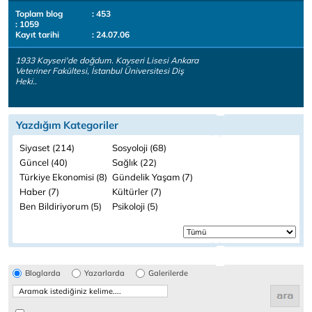
Toplam blog
: 453
: 1059
Kayıt tarihi
: 24.07.06
1933 Kayseri'de doğdum. Kayseri Lisesi Ankara
Veteriner Fakültesi, İstanbul Üniversitesi Diş
Heki..
Yazdığım Kategoriler
Siyaset (214)
Sosyoloji (68)
Güncel (40)
Sağlık (22)
Türkiye Ekonomisi (8)
Gündelik Yaşam (7)
Haber (7)
Kültürler (7)
Ben Bildiriyorum (5)
Psikoloji (5)
Bloglarda
Yazarlarda
Galerilerde