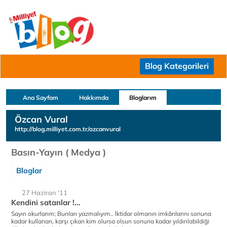
Blog Kategorileri
Ana Sayfam
Hakkımda
Bloglarım
Özcan Vural
http://blog.milliyet.com.tr/ozcanvural
Basın-Yayın ( Medya )
Bloglar
27 Haziran '11
Kendini satanlar !...
Sayın okurlarım; Bunları yazmalıyım.. İktidar olmanın imkânlarını sonuna
kadar kullanan, karşı çıkan kim olursa olsun sonuna kadar yıldırılabildiği