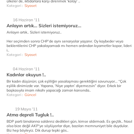
ülkeler de, iktidarlara karşı direnmek ‘kolay’ ..
Kategori :
Siyaset
16 Haziran '11
Anlayın artık... Sizleri istemiyoruz...
Anlayın artık.. Sizleri istemiyoruz..
Her seçimden sonra CHP’de aynı senaryolar yaşanır. Oy kaybeder veya
beklentilerini CHP yakalayamadı mı hemen ardından kıyametler kopar, lideri
i..
Kategori :
Siyaset
04 Haziran '11
Kadınlar okuyun !..
Bir kadın düşünün; çok eşliliğin yasalaşması gerektiğini savunuyor... “Çok
eşlilik dinimizde var. Yapana, ‘Niye yaptın’ diyemezsin” diyor. Erkek bir
başkasıyla imam nikahı yapacağı zaman karısında..
Kategori :
Güncel
19 Mayıs '11
Atma depreli Tugluk !..
BDP parti binalarına saldırırız dedikleri gün, kimse aldırmadı. Es geçtik.. Nasıl
olsa bize değil AKP'ye söylüyorlar diye, bazıları memnuniyet bile duydular.
Biz hep böyleyiz. Dik durup tepki gös..