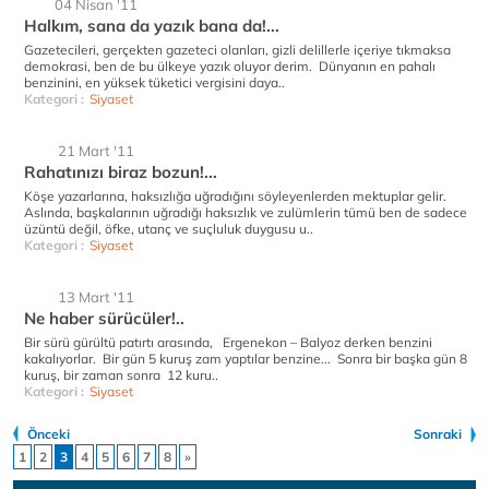
04 Nisan '11
Halkım, sana da yazık bana da!...
Gazetecileri, gerçekten gazeteci olanları, gizli delillerle içeriye tıkmaksa
demokrasi, ben de bu ülkeye yazık oluyor derim. Dünyanın en pahalı
benzinini, en yüksek tüketici vergisini daya..
Kategori :
Siyaset
21 Mart '11
Rahatınızı biraz bozun!...
Köşe yazarlarına, haksızlığa uğradığını söyleyenlerden mektuplar gelir.
Aslında, başkalarının uğradığı haksızlık ve zulümlerin tümü ben de sadece
üzüntü değil, öfke, utanç ve suçluluk duygusu u..
Kategori :
Siyaset
13 Mart '11
Ne haber sürücüler!..
Bir sürü gürültü patırtı arasında, Ergenekon – Balyoz derken benzini
kakalıyorlar. Bir gün 5 kuruş zam yaptılar benzine... Sonra bir başka gün 8
kuruş, bir zaman sonra 12 kuru..
Kategori :
Siyaset
Önceki
Sonraki
1
2
3
4
5
6
7
8
»