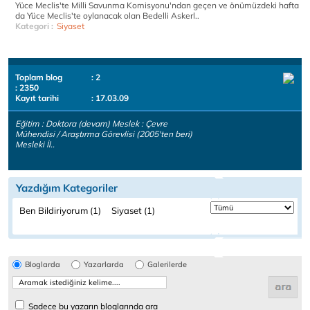
Yüce Meclis'te Milli Savunma Komisyonu'ndan geçen ve önümüzdeki hafta
da Yüce Meclis'te oylanacak olan Bedelli Askerl..
Kategori :
Siyaset
Toplam blog
: 2
: 2350
Kayıt tarihi
: 17.03.09
Eğitim : Doktora (devam) Meslek : Çevre
Mühendisi / Araştırma Görevlisi (2005'ten beri)
Mesleki İl..
Yazdığım Kategoriler
Ben Bildiriyorum (1)
Siyaset (1)
Bloglarda
Yazarlarda
Galerilerde
Sadece bu yazarın bloglarında ara