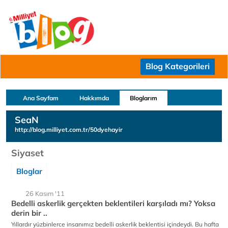
Blog Kategorileri
Ana Sayfam
Hakkımda
Bloglarım
SeaN
http://blog.milliyet.com.tr/50dyehayir
Siyaset
Bloglar
26 Kasım '11
Bedelli askerlik gerçekten beklentileri karşıladı mı? Yoksa
derin bir ..
Yıllardır yüzbinlerce insanımız bedelli askerlik beklentisi içindeydi. Bu hafta