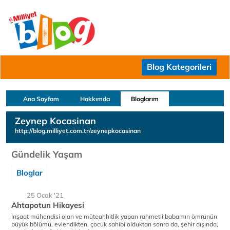
Blog Kategorileri
Ana Sayfam
Hakkımda
Bloglarım
Zeynep Kocasinan
http://blog.milliyet.com.tr/zeynepkocasinan
Gündelik Yaşam
Bloglar
25 Ocak '21
Ahtapotun Hikayesi
İnşaat mühendisi olan ve müteahhitlik yapan rahmetli babamın ömrünün
büyük bölümü, evlendikten, çocuk sahibi olduktan sonra da, şehir dışında,