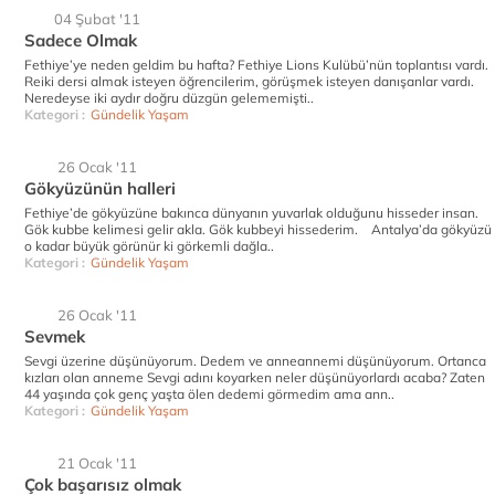
04 Şubat '11
Sadece Olmak
Fethiye’ye neden geldim bu hafta? Fethiye Lions Kulübü’nün toplantısı vardı.
Reiki dersi almak isteyen öğrencilerim, görüşmek isteyen danışanlar vardı.
Neredeyse iki aydır doğru düzgün gelememişti..
Kategori :
Gündelik Yaşam
26 Ocak '11
Gökyüzünün halleri
Fethiye’de gökyüzüne bakınca dünyanın yuvarlak olduğunu hisseder insan.
Gök kubbe kelimesi gelir akla. Gök kubbeyi hissederim. Antalya’da gökyüzü
o kadar büyük görünür ki görkemli dağla..
Kategori :
Gündelik Yaşam
26 Ocak '11
Sevmek
Sevgi üzerine düşünüyorum. Dedem ve anneannemi düşünüyorum. Ortanca
kızları olan anneme Sevgi adını koyarken neler düşünüyorlardı acaba? Zaten
44 yaşında çok genç yaşta ölen dedemi görmedim ama ann..
Kategori :
Gündelik Yaşam
21 Ocak '11
Çok başarısız olmak