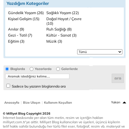
Yazdığım Kategoriler
Gündelik Yaşam (26)
Sağlıklı Yaşam (22)
Kişisel Gelişim (15)
Doğal Hayat / Çevre
(10)
Anılar (9)
Ruh Sağlığı (8)
Gezi - Tatil (7)
Kültür - Sanat (3)
Eğitim (3)
Müzik (3)
Bloglarda
Yazarlarda
Galerilerde
Sadece bu yazarın bloglarında ara
|
|
Yukarı
Anasayfa
Bize Ulaşın
Kullanım Koşulları
© Milliyet Blog Copyright 2026
İnternet baskısında yer alan tüm metin, resim ve içeriğin hakları
milliyet.com.tr'ye aittir. Milliyet Blog kullanıcıları ve üyeleri, üçüncü kişilerin
telif hakkı sahibi bulunduğu her türlü fikri eser, fotoğraf, resim vb. materyal ve