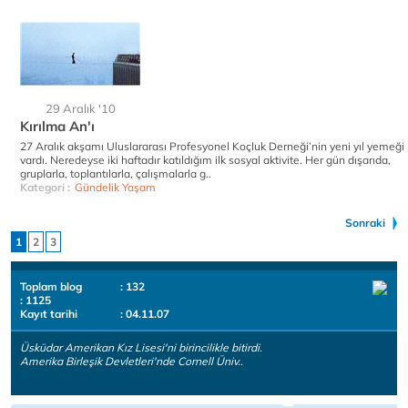
29 Aralık '10
Kırılma An'ı
27 Aralık akşamı Uluslararası Profesyonel Koçluk Derneği’nin yeni yıl yemeği
vardı. Neredeyse iki haftadır katıldığım ilk sosyal aktivite. Her gün dışarıda,
gruplarla, toplantılarla, çalışmalarla g..
Kategori :
Gündelik Yaşam
Sonraki
1
2
3
Toplam blog
: 132
: 1125
Kayıt tarihi
: 04.11.07
Üsküdar Amerikan Kız Lisesi'ni birincilikle bitirdi.
Amerika Birleşik Devletleri'nde Cornell Üniv..