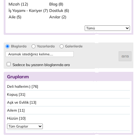
Mizah (12)
Blog (8)
İş Yaşamı - Kariyer (7)
Dostluk (6)
Aile (5)
Anılar (2)
Bloglarda
Yazarlarda
Galerilerde
Sadece bu yazarın bloglarında ara
Gruplarım
Deli hallerim:) [76]
Kopuş [31]
Aşk ve Evlilik [13]
Ailem [11]
Hüzün [10]