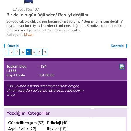
17 Ağustos '07
Bir delinin günlüğünden/ Ben iyi değilim
Sokağa çıkıp çığlık çığlığa bağırmak istiyorum… “Ben iyi bir insan değilim”
diye… İnsanların iyilik kriterlerini anlamış değilim… Şimdiye kadar bana kötü
bir insansın diyen olmadı. Sonra kendimi çok s..
Kategori :
Mizah
Önceki
Sonraki
1
2
3
4
5
6
7
8
Toplam blog
: 194
: 1525
Kayıt tarihi
: 04.08.06
1981 yılında aslında istenmiyor olsam da geç
alınan karardan dolayı hayattayım:)) Haritacıyım
ve işi..
Yazdığım Kategoriler
Gündelik Yaşam (52)
Psikoloji (48)
Aşk - Evlilik (22)
İlişkiler (18)