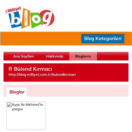
Blog Kategorileri
Ana Sayfam
Hakkımda
Bloglarım
R Bülend Kırmacı
http://blog.milliyet.com.tr/bulendkirmaci
Bloglar