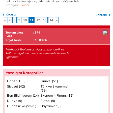
bulutlar toplandığında, birbirimizi duyamadığımız fırtın..
Kategori :
Güncel
Önceki
Sonraki
«
7
8
9
10
11
12
13
14
»
Toplam blog
: 374
: 491
Kayıt tarihi
: 16.08.06
Merhaba! Toplumsal, siyasal, ekonomik ve
kültürel olgularla ulusal ve evrensel düzlemde
ilgilenme..
Yazdığım Kategoriler
Haber (133)
Güncel (51)
Siyaset (42)
Türkiye Ekonomisi
(19)
Ben Bildiriyorum (14)
Ekonomi - Finans (12)
Dünya (9)
Futbol (8)
Gündelik Yaşam (5)
Bayramlar (5)