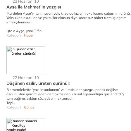
23 Haziran '10
Ayşe ile Mehmet'in yazgısı
‘Kardelen Ayşe’yi tanımayan yok, kırsalda kızların okullaşma çabasının ürünü.
Yoksulken okutulan ve yoksullar okusun diye kadrosuz nöbet tutmuş eğitim
emekçilerinden.
İşte o Ayşe, yani Elif ö..
Kategori :
Haber
22 Haziran '10
Düşünen ezilir, üreten sürünür!
Bir memlekette ‘yazı insanlarının’ ve üreticilerin yazgısı parlak değilse,
özgürlükleri garanti eden demokrasiden, ulusal egemenliğin güçlendirdiği
tam bağımsızlıktan söz edebilmek zordur.
Topl..
Kategori :
Güncel