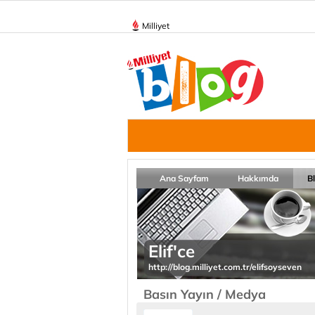
Milliyet
Ana Sayfam
Hakkımda
B
Elif'ce
http://blog.milliyet.com.tr/elifsoyseven
Basın Yayın / Medya