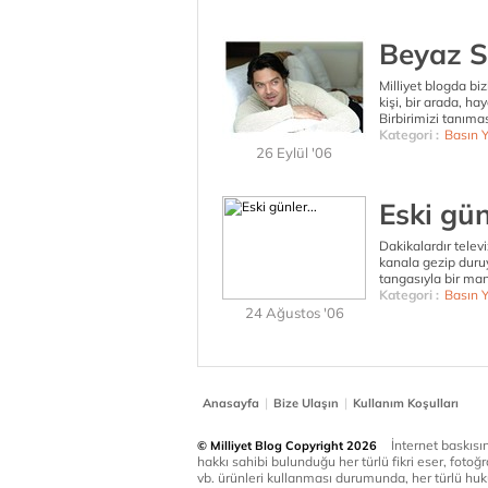
Beyaz S
Milliyet blogda biz
kişi, bir arada, h
Birbirimizi tanıma
Kategori :
Basın 
26 Eylül '06
Eski günl
Dakikalardır tele
kanala gezip duru
tangasıyla bir man
Kategori :
Basın 
24 Ağustos '06
|
|
Anasayfa
Bize Ulaşın
Kullanım Koşulları
İnternet baskısınd
© Milliyet Blog Copyright 2026
hakkı sahibi bulunduğu her türlü fikri eser, fotoğr
vb. ürünleri kullanması durumunda, her türlü huku