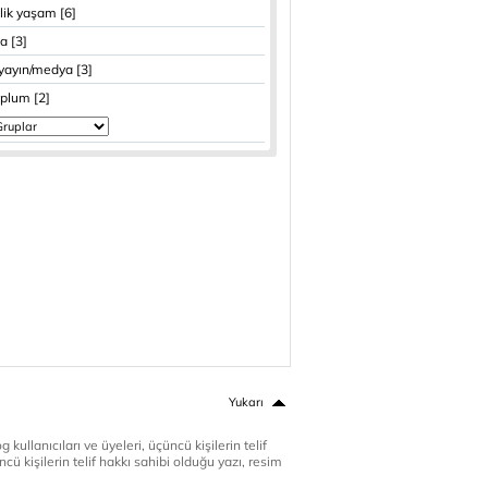
ik yaşam [6]
a [3]
yayın/medya [3]
toplum [2]
Yukarı
 kullanıcıları ve üyeleri, üçüncü kişilerin telif
cü kişilerin telif hakkı sahibi olduğu yazı, resim