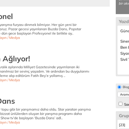
bir ak
onel
Yazd
yarışma furyası dinmek bilmiyor. Her gün yeni bir
yoruz. Pazar gecesi yayınlanan Buzda Dans, Popstar
Günd
 dün gece başlayan Profesyonel ile birlikte ay..
Yayın / Medya
Sine
Ben B
Siyas
 Ağlıyor!
Sivil
alık aylarında Milliyet Gazetesinde yayımlanan iki
nanılmaz bir sevinç yaşadım. Ve ardından bu duygularımı
aleme alıp editörüm Fatih Bey’e yollamış ..
Yayın / Medya
Blo
Dans
Sad
 topu gibi bir yarışmamız daha oldu. Star yaratan yarışma
z bizzat ünlülerden oluşan bir yarışma programı daha
Grup
 Show tv’de başlayan ‘Buzda Dans’ adl..
Yayın / Medya
[23]