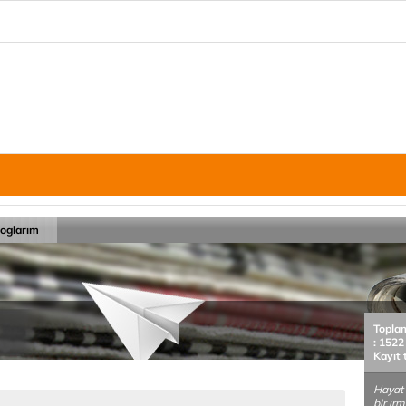
loglarım
Topla
: 1522
Kayıt 
Hayat 
bir ır