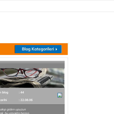
Blog Kategorileri
m blog
: 44
tarihi
: 22.08.06
akıp giden upuzun
mak, bu ırmakta bazen