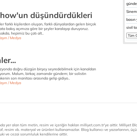
gündel
Sinem
how'un düşündürdükleri
basın 
ler farklı kişilerden oluşan, farklı dünyalardan gelen birçok
sivil 
ayata bakış açımıza göre bir şeyler karalayıp duruyoruz.
sakda, hepimiz bu çatı alt..
Yayın / Medya
er...
vizyonda doğru düzgün birşey seyredebilmek için kanaldan
yorum. Malum, birkaç zamandır gündem; bir solistin
kenin son manitası arasında gelip gidiyo..
Yayın / Medya
a yer alan tüm metin, resim ve içeriğin hakları milliyet.com.tr'ye aittir. Milliyet Blog
af, resim vb. materyal ve ürünleri kullanamazlar. Blog kullanıcı ve yazarlarının, üçün
ki ve cezai sorumluluk kendilerine aittir.