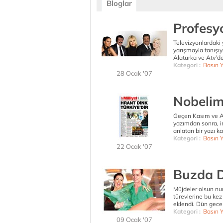
Bloglar
Profesy
Televizyonlardaki 
yarışmayla tanışı
Alaturka ve Atv’de
Kategori :
Basın 
28 Ocak '07
Nobelim
Geçen Kasım ve Ar
yazımdan sonra, i
anlatan bir yazı k
Kategori :
Basın 
22 Ocak '07
Buzda 
Müjdeler olsun nur
türevlerine bu ke
eklendi. Dün gece
Kategori :
Basın 
09 Ocak '07