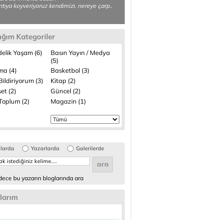
ıntıya koyveriyoruz kendimizi, nereye çarp..
ığım Kategoriler
elik Yaşam (6)
Basın Yayın / Medya
(5)
ma (4)
Basketbol (3)
ildiriyorum (3)
Kitap (2)
et (2)
Güncel (2)
 Toplum (2)
Magazin (1)
glarda
Yazarlarda
Galerilerde
ece bu yazarın bloglarında ara
larım