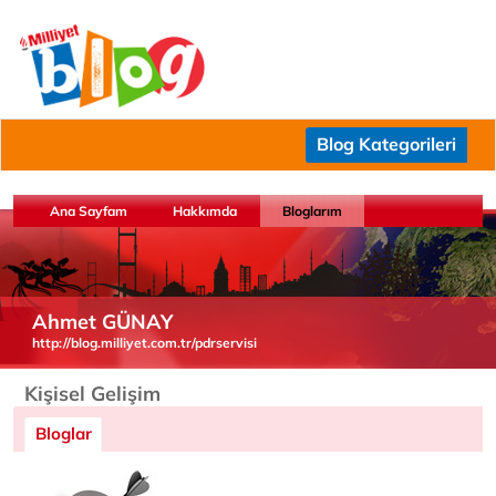
Blog Kategorileri
Ana Sayfam
Hakkımda
Bloglarım
Ahmet GÜNAY
http://blog.milliyet.com.tr/pdrservisi
Kişisel Gelişim
Bloglar