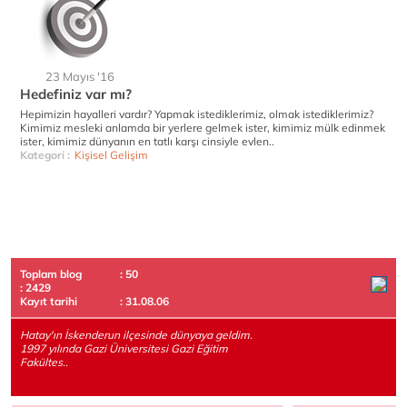
23 Mayıs '16
Hedefiniz var mı?
Hepimizin hayalleri vardır? Yapmak istediklerimiz, olmak istediklerimiz?
Kimimiz mesleki anlamda bir yerlere gelmek ister, kimimiz mülk edinmek
ister, kimimiz dünyanın en tatlı karşı cinsiyle evlen..
Kategori :
Kişisel Gelişim
Toplam blog
: 50
: 2429
Kayıt tarihi
: 31.08.06
Hatay'ın İskenderun ilçesinde dünyaya geldim.
1997 yılında Gazi Üniversitesi Gazi Eğitim
Fakültes..