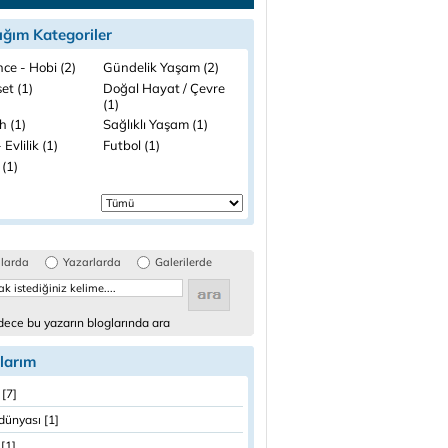
ığım Kategoriler
ce - Hobi (2)
Gündelik Yaşam (2)
et (1)
Doğal Hayat / Çevre
(1)
h (1)
Sağlıklı Yaşam (1)
 Evlilik (1)
Futbol (1)
 (1)
glarda
Yazarlarda
Galerilerde
ece bu yazarın bloglarında ara
larım
[7]
dünyası [1]
[1]