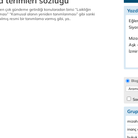
 terimleri sözlüğü
n çok gündeme getirdiği konularadan birisi “Laikliğin
Yazd
ası” “Kamusal alanın yeniden tanımlanması” gibi sanki
lmış resmi bir tanımlama varmış gibi, ya..
Eğlen
Siyas
Miza
Aşk -
İzmir
Blo
Sad
Grup
mizah 
inanç 
hukuk 