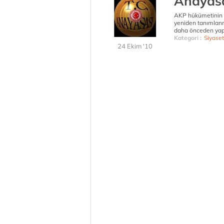
Anayasa
AKP hükümetinin e
yeniden tanımlanm
daha önceden yapı
Kategori :
Siyaset
24 Ekim '10