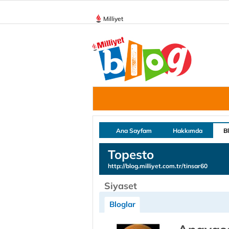
Milliyet
Ana Sayfam
Hakkımda
B
Topesto
http://blog.milliyet.com.tr/tinsar60
Siyaset
Bloglar