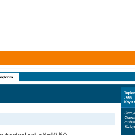
loglarım
Topla
: 688
Kayıt 
Orta y
Okuma
muhabb
Türkiye