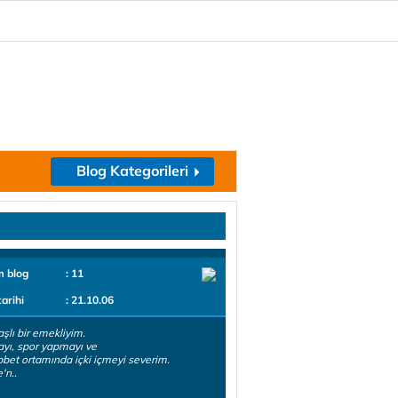
Blog Kategorileri
m blog
: 11
tarihi
: 21.10.06
aşlı bir emekliyim.
yı, spor yapmayı ve
et ortamında içki içmeyi severim.
'n..