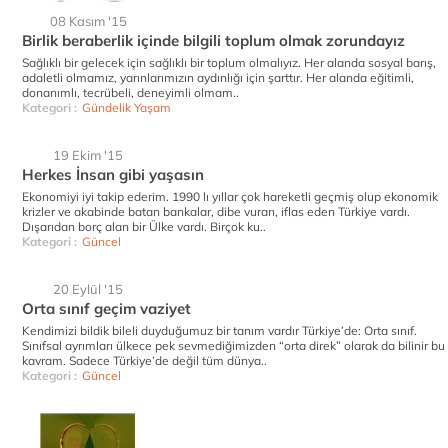
08 Kasım '15
Birlik beraberlik içinde bilgili toplum olmak zorundayız
Sağlıklı bir gelecek için sağlıklı bir toplum olmalıyız. Her alanda sosyal barış,
adaletli olmamız, yarınlarımızın aydınlığı için şarttır. Her alanda eğitimli,
donanımlı, tecrübeli, deneyimli olmam..
Kategori :
Gündelik Yaşam
19 Ekim '15
Herkes İnsan gibi yaşasın
Ekonomiyi iyi takip ederim. 1990 lı yıllar çok hareketli geçmiş olup ekonomik
krizler ve akabinde batan bankalar, dibe vuran, iflas eden Türkiye vardı.
Dışarıdan borç alan bir Ülke vardı. Birçok ku..
Kategori :
Güncel
20 Eylül '15
Orta sınıf geçim vaziyet
Kendimizi bildik bileli duyduğumuz bir tanım vardır Türkiye’de: Orta sınıf.
Sınıfsal ayrımları ülkece pek sevmediğimizden “orta direk” olarak da bilinir bu
kavram. Sadece Türkiye’de değil tüm dünya..
Kategori :
Güncel