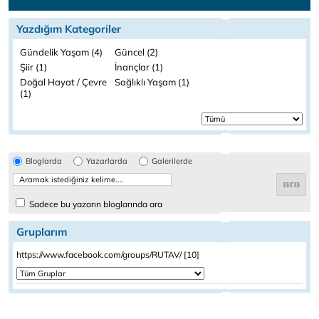
Yazdığım Kategoriler
Gündelik Yaşam (4)
Güncel (2)
Şiir (1)
İnançlar (1)
Doğal Hayat / Çevre
Sağlıklı Yaşam (1)
(1)
Bloglarda
Yazarlarda
Galerilerde
Sadece bu yazarın bloglarında ara
Gruplarım
https://www.facebook.com/groups/RUTAV/ [10]