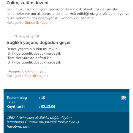
Zalim, zulüm düzeni
Günümüz insanların çoğu şansızlar. Teknolojik olarak çok gelişmişlik,
ilerlemeler var ancak parası olabilene. Hak edildiğimiz gibi yönetilemiyor ve
güzel yönetimi hak edemiyoruz. Ekonomik düzenimiz..
Kategori :
Gündelik Yaşam
17 Haziran '15
Sağlıklı yaşam, doğadan geçer
Bence yaşamın budur mümkünü
Birlik beraberlik dostluk kardeşlik
Temizler yürekte nefreti kini
Birlik beraberlik dostluk kardeşlik
Hoşgörülü olmanın yol..
Kategori :
Sağlıklı Yaşam
Toplam blog
: 10
: 250
Kayıt tarihi
: 02.12.06
1967 Artvin-şavşat-Balıklı döğümlüyüm.
İstanbulda Gümrük müşavirliği faaliyetiyle iş
hayatıma dev..