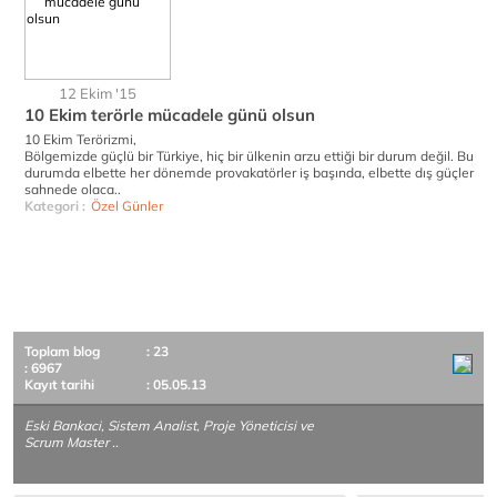
12 Ekim '15
10 Ekim terörle mücadele günü olsun
10 Ekim Terörizmi,
Bölgemizde güçlü bir Türkiye, hiç bir ülkenin arzu ettiği bir durum değil. Bu
durumda elbette her dönemde provakatörler iş başında, elbette dış güçler
sahnede olaca..
Kategori :
Özel Günler
Toplam blog
: 23
: 6967
Kayıt tarihi
: 05.05.13
Eski Bankaci, Sistem Analist, Proje Yöneticisi ve
Scrum Master ..