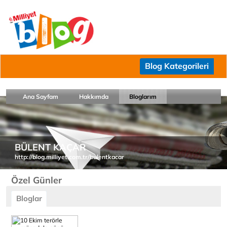
Blog Kategorileri
Ana Sayfam
Hakkımda
Bloglarım
BÜLENT KAÇAR
http://blog.milliyet.com.tr/bulentkacar
Özel Günler
Bloglar