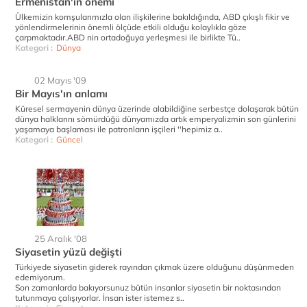
Ermenistan'ın önemi
Ülkemizin komşularımızla olan ilişkilerine bakıldığında, ABD çıkışlı fikir ve
yönlendirmelerinin önemli ölçüde etkili olduğu kolaylıkla göze
çarpmaktadır.ABD nin ortadoğuya yerleşmesi ile birlikte Tü..
Kategori :
Dünya
02 Mayıs '09
Bir Mayıs'ın anlamı
Küresel sermayenin dünya üzerinde alabildiğine serbestçe dolaşarak bütün
dünya halklarını sömürdüğü dünyamızda artık emperyalizmin son günlerini
yaşamaya başlaması ile patronların işçileri ''hepimiz a..
Kategori :
Güncel
25 Aralık '08
Siyasetin yüzü değişti
Türkiyede siyasetin giderek rayından çıkmak üzere olduğunu düşünmeden
edemiyorum.
Son zamanlarda bakıyorsunuz bütün insanlar siyasetin bir noktasından
tutunmaya çalışıyorlar. İnsan ister istemez s..