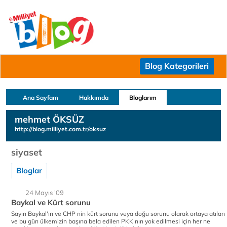
Blog Kategorileri
Ana Sayfam
Hakkımda
Bloglarım
mehmet ÖKSÜZ
http://blog.milliyet.com.tr/oksuz
siyaset
Bloglar
24 Mayıs '09
Baykal ve Kürt sorunu
Sayın Baykal'ın ve CHP nin kürt sorunu veya doğu sorunu olarak ortaya atılan
ve bu gün ülkemizin başına bela edilen PKK nın yok edilmesi için her ne