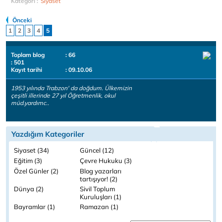
Kategori :
Siyaset
Önceki
1
2
3
4
5
Toplam blog
: 66
: 501
Kayıt tarihi
: 09.10.06
1953 yılında Trabzon' da doğdum. Ülkemizin
çeşitli illerinde 27 yıl Öğretmenlik, okul
müd.yardımc..
Yazdığım Kategoriler
Siyaset (34)
Güncel (12)
Eğitim (3)
Çevre Hukuku (3)
Özel Günler (2)
Blog yazarları
tartışıyor! (2)
Dünya (2)
Sivil Toplum
Kuruluşları (1)
Bayramlar (1)
Ramazan (1)