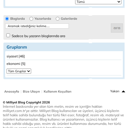
Bloglarda
Yazarlarda
Galerilerde
Sadece bu yazarın bloglarında ara
Gruplarım
siyaset [46]
ekonomi [5]
|
|
Yukarı
Anasayfa
Bize Ulaşın
Kullanım Koşulları
© Milliyet Blog Copyright 2026
İnternet baskısında yer alan tüm metin, resim ve içeriğin hakları
milliyet.com.tr'ye aittir. Milliyet Blog kullanıcıları ve üyeleri, üçüncü kişilerin
telif hakkı sahibi bulunduğu her türlü fikri eser, fotoğraf, resim vb. materyal ve
ürünleri kullanamazlar. Blog kullanıcı ve yazarlarının, üçüncü kişilerin telif
hakkı sahibi olduğu yazı, resim vb. ürünleri kullanması durumunda, her türlü
hukuki ve cezai sorumluluk kendilerine aittir.