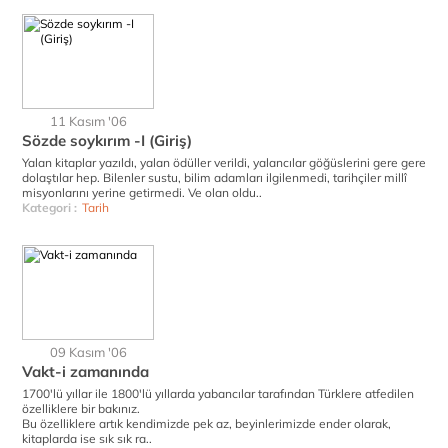
11 Kasım '06
Sözde soykırım -I (Giriş)
Yalan kitaplar yazıldı, yalan ödüller verildi, yalancılar göğüslerini gere gere
dolaştılar hep. Bilenler sustu, bilim adamları ilgilenmedi, tarihçiler millî
misyonlarını yerine getirmedi. Ve olan oldu..
Kategori :
Tarih
09 Kasım '06
Vakt-i zamanında
1700'lü yıllar ile 1800'lü yıllarda yabancılar tarafından Türklere atfedilen
özelliklere bir bakınız.
Bu özelliklere artık kendimizde pek az, beyinlerimizde ender olarak,
kitaplarda ise sık sık ra..