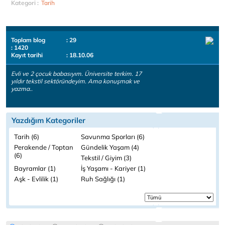
Kategori :
Tarih
Toplam blog
: 29
: 1420
Kayıt tarihi
: 18.10.06
Evli ve 2 çocuk babasıyım. Üniversite terkim. 17
yıldır tekstil sektöründeyim. Ama konuşmak ve
yazma..
Yazdığım Kategoriler
Tarih (6)
Savunma Sporları (6)
Perakende / Toptan
Gündelik Yaşam (4)
(6)
Tekstil / Giyim (3)
Bayramlar (1)
İş Yaşamı - Kariyer (1)
Aşk - Evlilik (1)
Ruh Sağlığı (1)