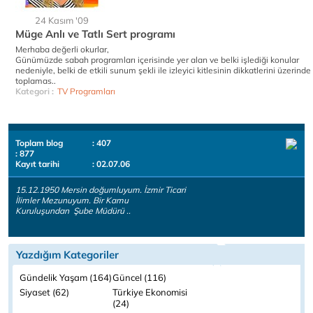
24 Kasım '09
Müge Anlı ve Tatlı Sert programı
Merhaba değerli okurlar,
Günümüzde sabah programları içerisinde yer alan ve belki işlediği konular
nedeniyle, belki de etkili sunum şekli ile izleyici kitlesinin dikkatlerini üzerinde
toplamas..
Kategori :
TV Programları
Toplam blog
: 407
: 877
Kayıt tarihi
: 02.07.06
15.12.1950 Mersin doğumluyum. İzmir Ticari
İlimler Mezunuyum. Bir Kamu
Kuruluşundan Şube Müdürü ..
Yazdığım Kategoriler
Gündelik Yaşam (164)
Güncel (116)
Siyaset (62)
Türkiye Ekonomisi
(24)