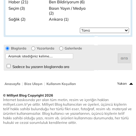
Haber (21)
Ben Bildiriyorum (6)
Seçim (3)
Basın Yayın / Medya
(2)
Sağlık (2)
Ankara (1)
Bloglarda
Yazarlarda
Galerilerde
Sadece bu yazarın bloglarında ara
|
|
Yukarı
Anasayfa
Bize Ulaşın
Kullanım Koşulları
© Milliyet Blog Copyright 2026
İnternet baskısında yer alan tüm metin, resim ve içeriğin hakları
milliyet.com.tr'ye aittir. Milliyet Blog kullanıcıları ve üyeleri, üçüncü kişilerin
telif hakkı sahibi bulunduğu her türlü fikri eser, fotoğraf, resim vb. materyal ve
ürünleri kullanamazlar. Blog kullanıcı ve yazarlarının, üçüncü kişilerin telif
hakkı sahibi olduğu yazı, resim vb. ürünleri kullanması durumunda, her türlü
hukuki ve cezai sorumluluk kendilerine aittir.