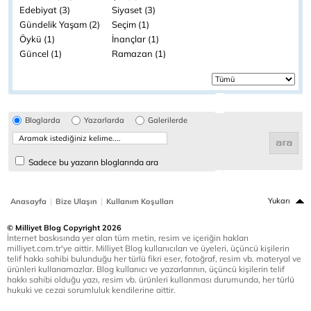
Edebiyat (3)
Siyaset (3)
Gündelik Yaşam (2)
Seçim (1)
Öykü (1)
İnançlar (1)
Güncel (1)
Ramazan (1)
Bloglarda
Yazarlarda
Galerilerde
Sadece bu yazarın bloglarında ara
|
|
Yukarı
Anasayfa
Bize Ulaşın
Kullanım Koşulları
© Milliyet Blog Copyright 2026
İnternet baskısında yer alan tüm metin, resim ve içeriğin hakları
milliyet.com.tr'ye aittir. Milliyet Blog kullanıcıları ve üyeleri, üçüncü kişilerin
telif hakkı sahibi bulunduğu her türlü fikri eser, fotoğraf, resim vb. materyal ve
ürünleri kullanamazlar. Blog kullanıcı ve yazarlarının, üçüncü kişilerin telif
hakkı sahibi olduğu yazı, resim vb. ürünleri kullanması durumunda, her türlü
hukuki ve cezai sorumluluk kendilerine aittir.