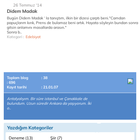
26 Temmuz '14
Didem Madak
Bugün Didem Madak ‘ la tanıştım, ilkin bir dizesi çarptı beni."Camdan
papuçlarım kırık, Prens de bulamaz beni artık. Hayata söyleyin bundan sonra
gitsin anlamını masallarda arasın."
Sonra b..
Kategori :
Edebiyat
Toplam blog
: 38
: 696
Kayıt tarihi
: 21.01.07
Antalyalıyım. Bir süre istanbul ve Çanakkale de
bulundum. Uzun süredir Ankara da yaşıyorum. İki
o..
Yazdığım Kategoriler
Deneme (13)
Şiir (7)