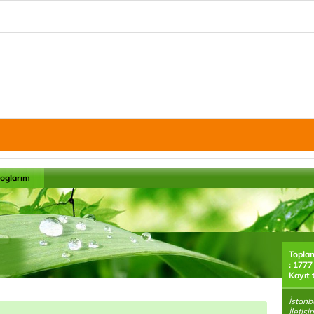
loglarım
Topla
: 1777
Kayıt 
İstanb
İletiş