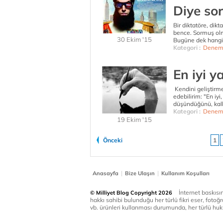
Diye sor
Bir diktatöre, dikt
bence. Sormuş olm
30 Ekim '15
Bugüne dek hangi l
Kategori :
Denem
En iyi y
Kendini geliştirme
edebilirim: "En iyi
düşündüğünü, kalbi
Kategori :
Denem
19 Ekim '15
Önceki
1
|
|
Anasayfa
Bize Ulaşın
Kullanım Koşulları
İnternet baskısınd
© Milliyet Blog Copyright 2026
hakkı sahibi bulunduğu her türlü fikri eser, fotoğr
vb. ürünleri kullanması durumunda, her türlü huku