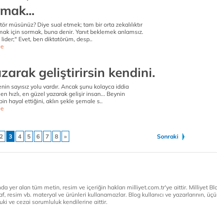
mak...
atör müsünüz? Diye sual etmek; tam bir orta zekalılıktır
ak için sormak, buna denir. Yanıt beklemek anlamsız.
ider;" Evet, ben diktatörüm, desp..
e
azarak geliştirirsin kendini.
nin sayısız yolu vardır. Ancak şunu kolayca iddia
, en hızlı, en güzel yazarak gelişir insan... Beynin
n hayal ettiğini, aklın şekle şemale s..
e
2
3
4
5
6
7
8
»
Sonraki
a yer alan tüm metin, resim ve içeriğin hakları milliyet.com.tr'ye aittir. Milliyet Blog
af, resim vb. materyal ve ürünleri kullanamazlar. Blog kullanıcı ve yazarlarının, üçün
ki ve cezai sorumluluk kendilerine aittir.