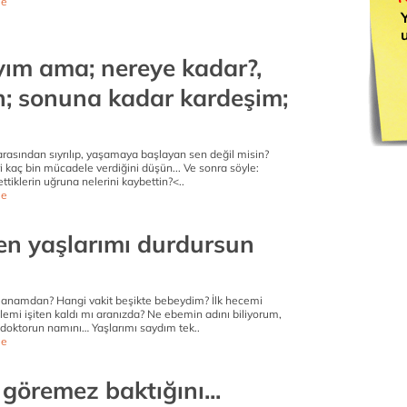
e
ım ama; nereye kadar?,
n; sonuna kadar kardeşim;
arasından sıyrılıp, yaşamaya başlayan sen değil misin?
kaç bin mücadele verdiğini düşün... Ve sonra söyle:
ttiklerin uğruna nelerini kaybettin?<..
e
den yaşlarımı durdursun
anamdan? Hangi vakit beşikte bebeydim? İlk hecemi
lemi işiten kaldı mı aranızda? Ne ebemin adını biliyorum,
doktorun namını… Yaşlarımı saydım tek..
e
göremez baktığını...