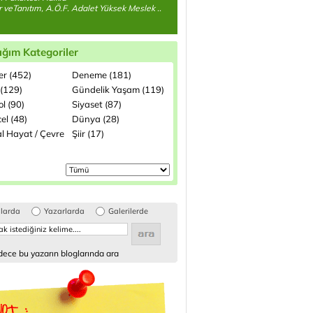
ler veTanıtım, A.Ö.F. Adalet Yüksek Meslek ..
ığım Kategoriler
ler (452)
Deneme (181)
 (129)
Gündelik Yaşam (119)
l (90)
Siyaset (87)
el (48)
Dünya (28)
l Hayat / Çevre
Şiir (17)
glarda
Yazarlarda
Galerilerde
ece bu yazarın bloglarında ara