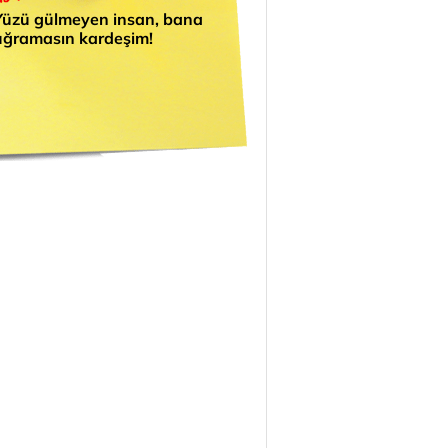
Yüzü gülmeyen insan, bana
uğramasın kardeşim!