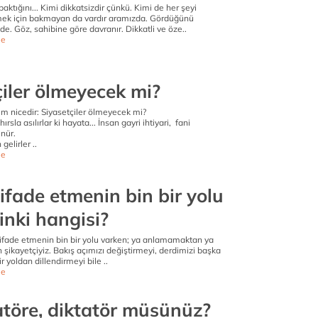
ktığını... Kimi dikkatsizdir çünkü. Kimi de her şeyi
k için bakmayan da vardır aramızda. Gördüğünü
. Göz, sahibine göre davranır. Dikkatli ve öze..
e
çiler ölmeyecek mi?
m nicedir: Siyasetçiler ölmeyecek mi?
rsla asılırlar ki hayata... İnsan gayri ihtiyari, fani
nür.
elirler ..
e
ifade etmenin bin bir yolu
inki hangisi?
 ifade etmenin bin bir yolu varken; ya anlamamaktan ya
ikayetçiyiz. Bakış açımızı değiştirmeyi, derdimizi başka
bir yoldan dillendirmeyi bile ..
e
atöre, diktatör müsünüz?