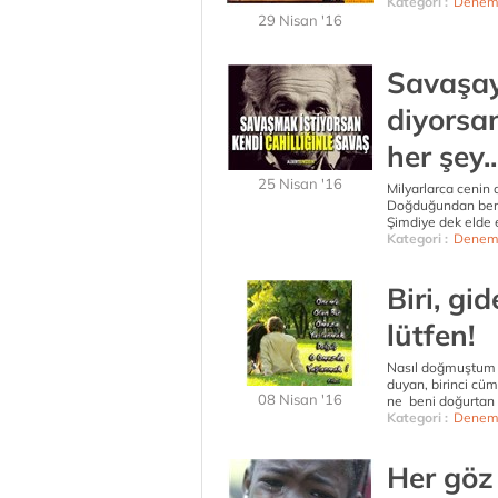
Kategori :
Denem
29 Nisan '16
Savaşay
diyorsa
her şey..
25 Nisan '16
Milyarlarca cenin 
Doğduğundan beri 
Şimdiye dek elde e
Kategori :
Denem
Biri, gi
lütfen!
Nasıl doğmuştum 
duyan, birinci cüm
08 Nisan '16
ne beni doğurtan 
Kategori :
Denem
Her göz 