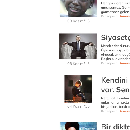
Her göz göremez ba
umursamaz. Görme
görmezden gelen de
Kategori :
Denem
09 Kasım '15
Siyaset
Merak eder dururu
Öylesine büyük bi hı
olmadıklarını düşü
Başka bi evrenden g
Kategori :
Denem
08 Kasım '15
Kendini 
var. Sen
Ne tuhaf. Kendini
anlaşılamamaktan ş
04 Kasım '15
bir şekilde, farklı 
Kategori :
Denem
Bir dikt