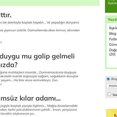
İlişki
tır.
Yazd
 bir damlayla başladı hayatın... Ve yaşadığın dünyanın
İlişki
a yiyorsun üstelik. Damarlarında akan kırmızı, alnından
Blog
Futbo
e
Günc
Doğa
 duygu mu galip gelmeli
(20)
ızda?
luğuna muhtaçken insanlık... Durmamacasına duyguya
 destekli mantık örgüsüyle sağlam, soğukkanlı duruşlar
Blo
yaşam... Ha bire arıza vermekteyiz. Dur..
e
Sad
ümsüz kılar adamı...
çizgiyle başladı yazıyla ilişkimiz... Mağra duvarlarındaki
ıdan, tarihi yolculuklarımızın şahidi... İnsan, yeryüzüne
ri kendini söylemenin yo..