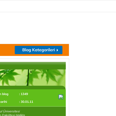
Blog Kategorileri
m blog
: 1349
tarihi
: 30.01.11
ul Üniversitesi
im Fakültesi Halkla