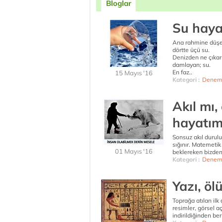
Bloglar
Su hayat
Ana rahmine düşen
dörtte üçü su.
Denizden ne çıkars
damlayan; su.
En faz..
15 Mayıs '16
Kategori :
Denem
Akıl mı,
hayatım
Sonsuz akıl duru
sığınır. Matemetik
01 Mayıs '16
beklereken bizden 
Kategori :
Denem
Yazı, öl
Toprağa atılan ilk 
resimler, görsel aç
indirildiğinden be