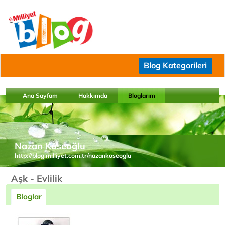
Blog Kategorileri
Ana Sayfam
Hakkımda
Bloglarım
Nazan Köseoğlu
http://blog.milliyet.com.tr/nazankoseoglu
Aşk - Evlilik
Bloglar