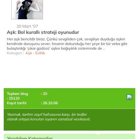
30 Mart '07
Aşk: Bol kurallı strateji oyunudur
Her aşk bencildir biraz. Çünkü sevgiliden çok, sevgiliye duyduğu aşkın
kendinde duruşunu sever. İnsanın dokunduğu her şeye bir tür veba gibi
bulaştırdığı ‘çıkar güdüsü’ aşkın bağışıklık sisteminde de ..
Kategori :
Aşk - Evlilik
Toplam blog
: 20
: 25120
Kayıt tarihi
: 26.10.06
Yazmak, tarihin zayıf hafızasına karşı, bir tedbir
olarak ortaya konulan isyanın sanatsal vesikasıd..
Yazdığım Kategoriler