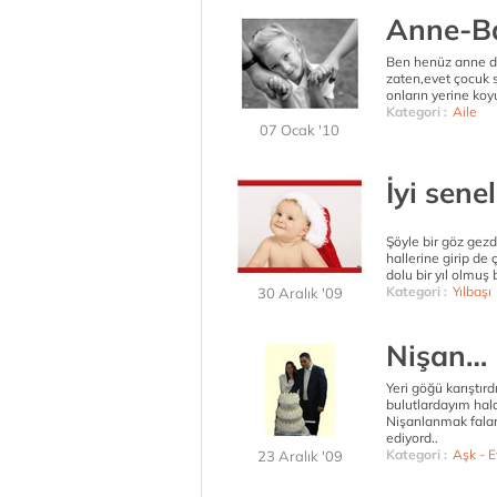
Anne-Ba
Ben henüz anne d
zaten,evet çocuk
onların yerine koy
Kategori :
Aile
07 Ocak '10
İyi sene
Şöyle bir göz gezd
hallerine girip de
dolu bir yıl olmuş
Kategori :
Yılbaşı
30 Aralık '09
Nişan…
Yeri göğü karıştır
bulutlardayım hal
Nişanlanmak falan
ediyord..
Kategori :
Aşk - Ev
23 Aralık '09