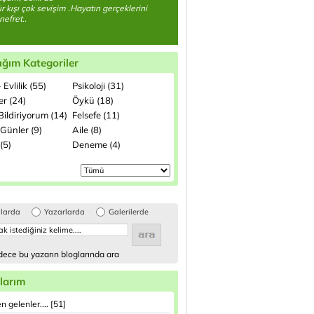
r kışı çok sevişim .Hayatın gerçeklerini
nefret..
ığım Kategoriler
 Evlilik (55)
Psikoloji (31)
ler (24)
Öykü (18)
ildiriyorum (14)
Felsefe (11)
Günler (9)
Aile (8)
(5)
Deneme (4)
glarda
Yazarlarda
Galerilerde
ece bu yazarın bloglarında ara
larım
n gelenler.... [51]