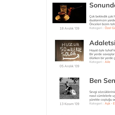
Sonund
Çok bekledik çok h
dualarımızın yardı
Önceleri bizim toh
Kategori :
Özel G
18 Aralık '09
Adalets
Hayat öyle tuhaf 
Bir yerde savaşlar
ölürken bir yerde 
Kategori :
Aile
05 Aralık '09
Ben Se
Sevgi sözcüklerini
nasıl cümlelerle u
yürekte coştuğu a
Kategori :
Aşk - Ev
13 Kasım '09