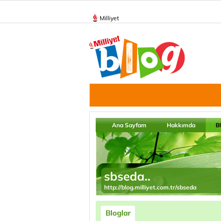
Milliyet
Ana Sayfam
Hakkımda
B
sbseda..
http://blog.milliyet.com.tr/sbseda
Bloglar