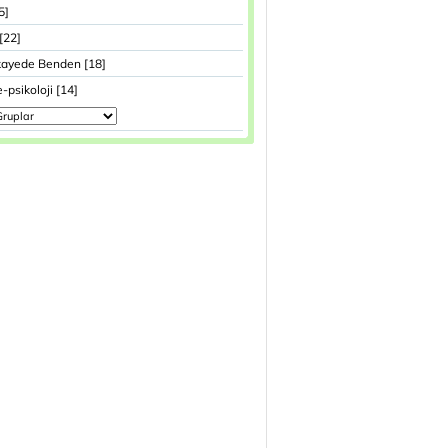
5]
[22]
ikayede Benden [18]
e-psikoloji [14]