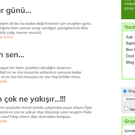
ondadı
ler günü…
görüp 
lamlı ilk kez bu kadar değerli benim için sevgililer günü.
Yazd
lığıma kimi zaman sevgi sandığım yanılgılarımla dolu
tülü çoğu zaman sessizd..
Aşk -
ler Günü
İlişki
Ben B
n sen…
Özel 
Blog 
laşan her daim yürekten dilediğim duamsın
ah’ım ne olur kuzumla yollarımızı sonsuza kadar
 et,ne olur bizi kavuştur,ne olur hep birlikte olma..
lilik
Blo
 çok ne yakışır…!!!
nin yüzünden kendi içimde çatışmalar yaşar oldum.Öyle
Sad
 sana en çok ne yakışır diye düşünüp sana sevgimi ifade
nasıl hitap etsem diye durmadan kargaşa..
Grup
lilik
İçimde