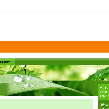
loglarım
Topla
: 4593
Kayıt 
86nın 
doğmu