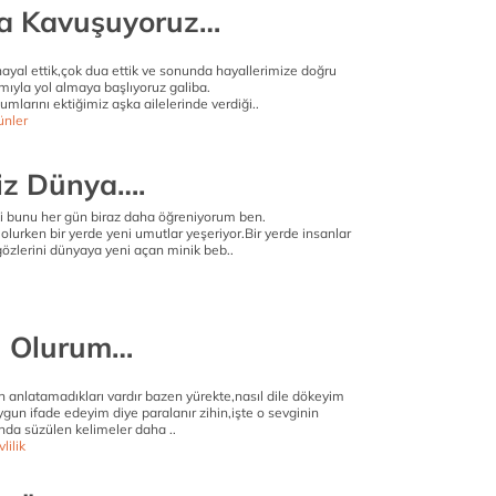
a Kavuşuyoruz…
ayal ettik,çok dua ettik ve sonunda hayallerimize doğru
mıyla yol almaya başlıyoruz galiba.
umlarını ektiğimiz aşka ailelerinde verdiği..
ünler
iz Dünya….
ki bunu her gün biraz daha öğreniyorum ben.
 olurken bir yerde yeni umutlar yeşeriyor.Bir yerde insanlar
gözlerini dünyaya yeni açan minik beb..
n Olurum…
n anlatamadıkları vardır bazen yürekte,nasıl dile dökeyim
ygun ifade edeyim diye paralanır zihin,işte o sevginin
nda süzülen kelimeler daha ..
lilik