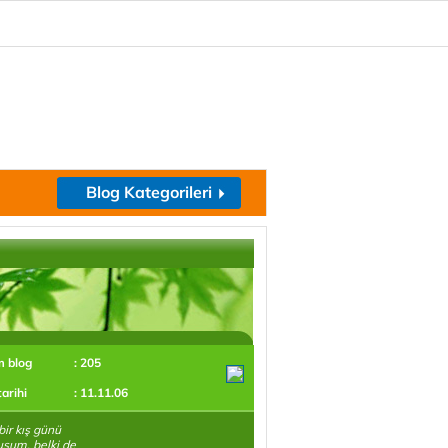
Blog Kategorileri
m blog
: 205
tarihi
: 11.11.06
bir kış günü
şum, belki de