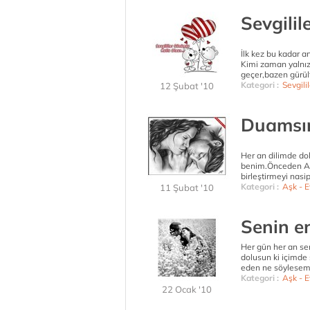
Sevgili
İlk kez bu kadar an
Kimi zaman yalnız
geçer,bazen gürül
Kategori :
Sevgili
12 Şubat '10
Duamsı
Her an dilimde do
benim.Önceden All
birleştirmeyi nasip
Kategori :
Aşk - Ev
11 Şubat '10
Senin en
Her gün her an se
dolusun ki içimde
eden ne söylesem,
Kategori :
Aşk - Ev
22 Ocak '10