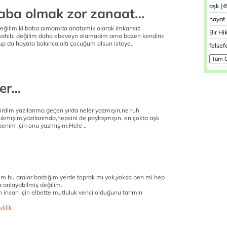
aşk [4
ba olmak zor zanaat…
hayat 
eğilim ki baba olmamda anatomik olarak imkansız
Bir H
 sahibi değilim daha ebeveyn olamadım ama bazen kendimi
up da hayata bakınca,altı çocuğum olsun isteye..
felsef
ler…
irdim yazılarıma geçen yılda neler yazmışın,ne ruh
 çıkmışım,yazılarımda,hepsini de paylaşmışın, en çokta aşk
 benim için onu yazmışım.Hele ..
dım bu aralar bastığım yerde toprak mı yok,yoksa ben mi hep
a anlayabilmiş değilim.
 insan için elbette mutluluk verici olduğunu tahmin
lilik