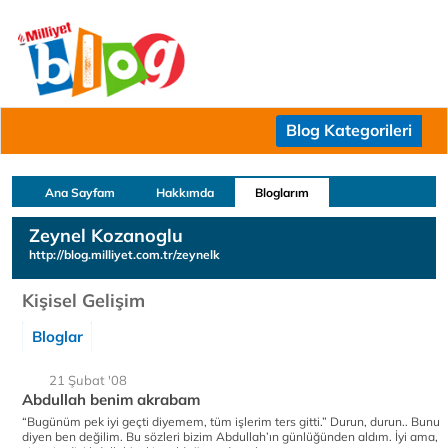
Blog Kategorileri
Ana Sayfam
Hakkımda
Bloglarım
Zeynel Kozanoglu
http://blog.milliyet.com.tr/zeynelk
Kişisel Gelişim
Bloglar
21 Şubat '08
Abdullah benim akrabam
“Bugünüm pek iyi geçti diyemem, tüm işlerim ters gitti.” Durun, durun.. Bunu
diyen ben değilim. Bu sözleri bizim Abdullah’ın günlüğünden aldım. İyi ama,