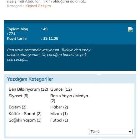
size şimdi Abdullah’ın kim olduğunu da anlat..
Kategori :
Kişisel Gelişim
Toplam blog
: 49
: 774
Kayıt tarihi
: 19.11.06
Ben uzun zamandır yazıyorum. Türkiye'den epey
uzakta oturuyorum. Üç çocuğun babası ve pek
çok çocuğu..
Yazdığım Kategoriler
Ben Bildiriyorum (12)
Güncel (12)
Siyaset (5)
Basın Yayın / Medya
(2)
Eğitim (2)
Haber (2)
Kültür - Sanat (2)
Mizah (1)
Sağlıklı Yaşam (1)
Futbol (1)