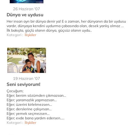
26 Haziran '07
Dünya ve uydusu
Her insan ayrı bir dünya denir ya! E o zaman, her dünyanın da bir uydusu
vardır, dünyaya kendini uydurma çabasında olan, desek yanlış olmaz ...
İlk bakışta, güçlü olanın dünya, güçsüz olanın uydu..
Kategori :
İlişkiler
19 Haziran '07
Seni seviyorum!
Çocuğum;
Eğer; benim sözümden çıkmazsan…
Eğer; yaramazlık yapmazsan…
Eğer; üzerini kirletmezsen…
Eğer; derslerine çalışırsan…
Eğer; yemek seçmezsen…
Eğer; evde bana yardım edersen…..
Kategori :
İlişkiler