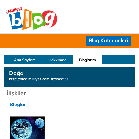
Blog Kategorileri
Ana Sayfam
Hakkımda
Bloglarım
Doğa
http://blog.milliyet.com.tr/doga99
İlişkiler
Bloglar