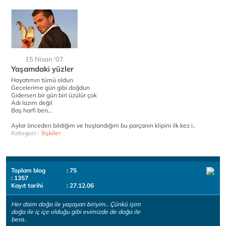
15 Nisan '07
Yaşamdaki yüzler
Hayatımın tümü oldun
Gecelerime gün gibi doğdun
Gidersen bir gün biri üzülür çok
Adı lazım değil
Baş harfi ben...
Aylar önceden bildiğim ve hoşlandığım bu parçanın klipini ilk kez i..
Kategori :
İlişkiler
Toplam blog
: 75
: 1357
Kayıt tarihi
: 27.12.06
Her daim doğa ile yaşayan biriyim.. Çünkü işim
doğa ile iç içe olduğu gibi evimizde de doğa ile
bera..