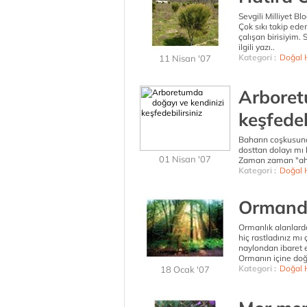
Sevgili Milliyet Blo
Çok sıkı takip ed
çalışan birisiyim.
ilgili yazı..
Kategori :
Doğal 
11 Nisan '07
Arboret
keşfedeb
Baharın coşkusund
dosttan dolayı mı
01 Nisan '07
Zaman zaman "ah 
Kategori :
Doğal 
Ormanda
Ormanlık alanlarda
hiç rastladınız mı 
naylondan ibaret e
Ormanın içine doğr
Kategori :
Doğal 
18 Ocak '07