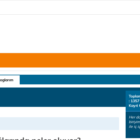
loglarım
Topla
: 1357
Kayıt 
Her da
biriyi
ile iç