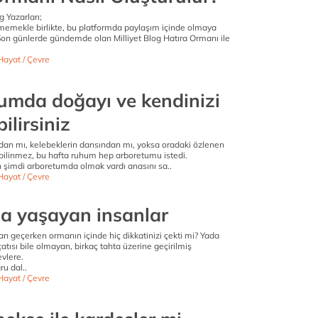
g Yazarları;
ememekle birlikte, bu platformda paylaşım içinde olmaya
 Son günlerde gündemde olan Milliyet Blog Hatıra Ormanı ile
Hayat / Çevre
umda doğayı ve kendinizi
ilirsiniz
an mı, kelebeklerin dansından mı, yoksa oradaki özlenen
 bilinmez, bu hafta ruhum hep arboretumu istedi.
şimdi arboretumda olmak vardı anasını sa..
Hayat / Çevre
 yaşayan insanlar
n geçerken ormanın içinde hiç dikkatinizi çekti mi? Yada
çatısı bile olmayan, birkaç tahta üzerine geçirilmiş
vlere.
u dal..
Hayat / Çevre