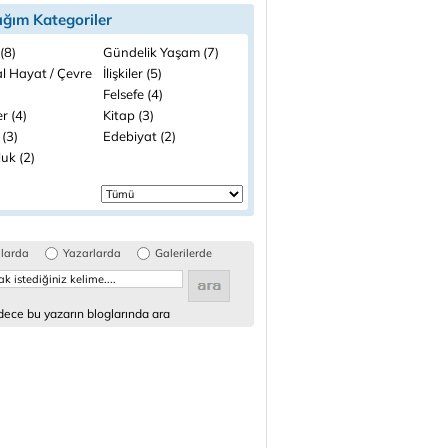
ığım Kategoriler
(8)
Gündelik Yaşam (7)
l Hayat / Çevre
İlişkiler (5)
Felsefe (4)
r (4)
Kitap (3)
 (3)
Edebiyat (2)
uk (2)
glarda
Yazarlarda
Galerilerde
ece bu yazarın bloglarında ara