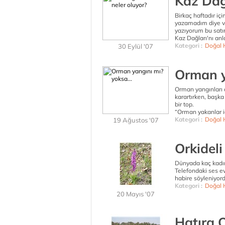
Kaz Dağ
Birkaç haftadır iç
yazamadım diye v
yazıyorum bu satırl
Kaz Dağları'nı an
Kategori :
Doğal 
30 Eylül '07
Orman y
Orman yangınları ca
karartırken, başka
bir top.
“Orman yakanlar iç
Kategori :
Doğal 
19 Ağustos '07
Orkideli
Dünyada kaç kadına
Telefondaki ses e
habire söyleniyord
Kategori :
Doğal 
20 Mayıs '07
Hatıra 