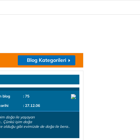
Blog Kategorileri
m blog
: 75
tarihi
: 27.12.06
im doğa ile yaşayan
m.. Çünkü işim doğa
 içe olduğu gibi evimizde de doğa ile bera..