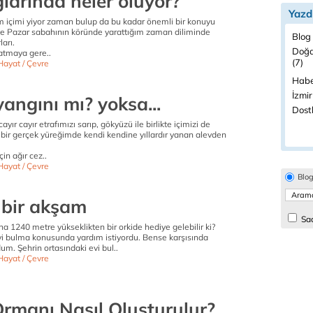
larında neler oluyor?
Yazd
im içimi yiyor zaman bulup da bu kadar önemli bir konuyu
e Pazar sabahının köründe yarattığım zaman diliminde
Blog 
arı.
Doğa
latmaya gere..
(7)
Hayat / Çevre
Habe
İzmir
angını mı? yoksa...
Dostl
yır cayır etrafımızı sarıp, gökyüzü ile birlikte içimizi de
 bir gerçek yüreğimde kendi kendine yıllardır yanan alevden
in ağır cez..
Hayat / Çevre
Blo
 bir akşam
Sad
 1240 metre yükseklikten bir orkide hediye gelebilir ki?
vi bulma konusunda yardım istiyordu. Bense karşısında
um. Şehrin ortasındaki evi bul..
Hayat / Çevre
Ormanı Nasıl Oluşturulur?