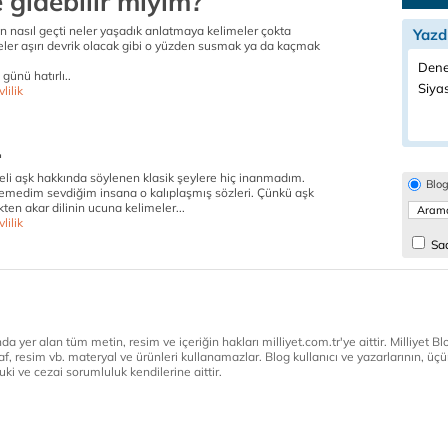
 gidebilir miyim?
dan nasıl geçti neler yaşadık anlatmaya kelimeler çokta
Yazd
leler aşırı devrik olacak gibi o yüzden susmak ya da kaçmak
Dene
 günü hatırlı..
Siyas
lilik
.
eli aşk hakkında söylenen klasik şeylere hiç inanmadım.
Blo
emedim sevdiğim insana o kalıplaşmış sözleri. Çünkü aşk
kten akar dilinin ucuna kelimeler...
lilik
Sad
a yer alan tüm metin, resim ve içeriğin hakları milliyet.com.tr'ye aittir. Milliyet Blog
af, resim vb. materyal ve ürünleri kullanamazlar. Blog kullanıcı ve yazarlarının, üçün
ki ve cezai sorumluluk kendilerine aittir.