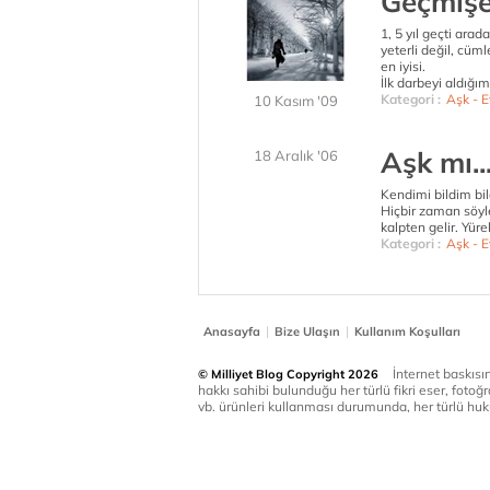
Geçmişe
1, 5 yıl geçti ara
yeterli değil, cüm
en iyisi.
İlk darbeyi aldığım
Kategori :
Aşk - Ev
10 Kasım '09
Aşk mı..
18 Aralık '06
Kendimi bildim bil
Hiçbir zaman söyl
kalpten gelir. Yüre
Kategori :
Aşk - Ev
|
|
Anasayfa
Bize Ulaşın
Kullanım Koşulları
İnternet baskısınd
© Milliyet Blog Copyright 2026
hakkı sahibi bulunduğu her türlü fikri eser, fotoğr
vb. ürünleri kullanması durumunda, her türlü huku