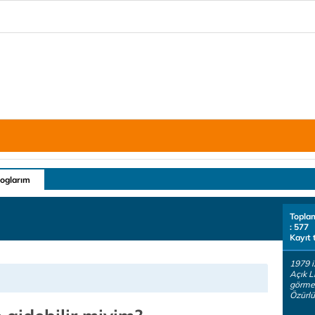
loglarım
Topla
: 577
Kayıt 
1979 
Açık L
görmek
Özürlü