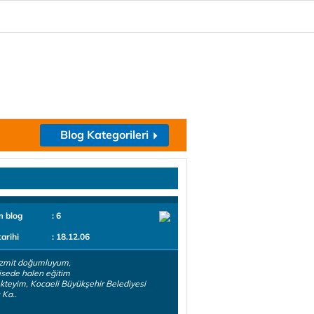
Blog Kategorileri
m blog
: 6
tarihi
: 18.12.06
izmit doğumluyum,
isede halen eğitim
teyim, Kocaeli Büyükşehir Belediyesi
 Ka..