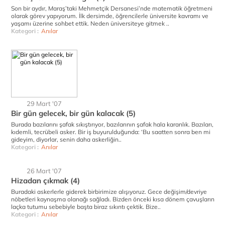
Son bir aydır, Maraş’taki Mehmetçik Dersanesi’nde matematik öğretmeni
olarak görev yapıyorum. İlk dersimde, öğrencilerle üniversite kavramı ve
yaşamı üzerine sohbet ettik. Neden üniversiteye gitmek ..
Kategori :
Anılar
29 Mart '07
Bir gün gelecek, bir gün kalacak (5)
Burada bazılarını şafak sıkıştırıyor, bazılarının şafak hala karanlık. Bazıları,
kıdemli, tecrübeli asker. Bir iş buyurulduğunda: ‘Bu saatten sonra ben mi
gideyim, diyorlar, senin daha askerliğin..
Kategori :
Anılar
26 Mart '07
Hizadan çıkmak (4)
Buradaki askerlerle giderek birbirimize alışıyoruz. Gece değişim/devriye
nöbetleri kaynaşma olanağı sağladı. Bizden önceki kısa dönem çavuşların
laçka tutumu sebebiyle başta biraz sıkıntı çektik. Bize..
Kategori :
Anılar