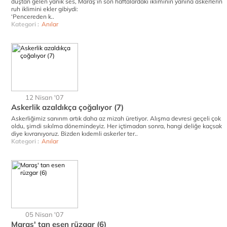
duştan gelen yanık ses, Maraş’ın son haftalardaki ikliminin yanına askerlerin
ruh iklimini ekler gibiydi:
‘Pencereden k..
Kategori :
Anılar
12 Nisan '07
Askerlik azaldıkça çoğalıyor (7)
Askerliğimiz sanırım artık daha az mizah üretiyor. Alışma devresi geçeli çok
oldu, şimdi sıkılma dönemindeyiz. Her içtimadan sonra, hangi deliğe kaçsak
diye kıvranıyoruz. Bizden kıdemli askerler ter..
Kategori :
Anılar
05 Nisan '07
Maraş' tan esen rüzgar (6)