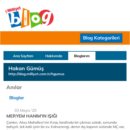
Blog Kategorileri
Ana Sayfam
Hakkımda
Bloglarım
Hakan Gümüş
http://blog.milliyet.com.tr/hgumus
Anılar
Bloglar
03 Mayıs '20
MERYEM HANIM'IN IŞIĞI
Çankırı, Aksu Mahallesi’nin Kıraç tarafında bir çıkmaz sokak, sonunda
bahçeli, tek katlı şirin bir ev. Kahverengi, demir dış kapının üstünde MÇ var,