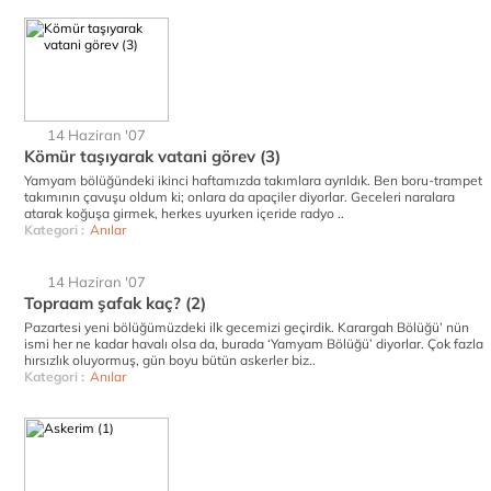
14 Haziran '07
Kömür taşıyarak vatani görev (3)
Yamyam bölüğündeki ikinci haftamızda takımlara ayrıldık. Ben boru-trampet
takımının çavuşu oldum ki; onlara da apaçiler diyorlar. Geceleri naralara
atarak koğuşa girmek, herkes uyurken içeride radyo ..
Kategori :
Anılar
14 Haziran '07
Topraam şafak kaç? (2)
Pazartesi yeni bölüğümüzdeki ilk gecemizi geçirdik. Karargah Bölüğü’ nün
ismi her ne kadar havalı olsa da, burada ‘Yamyam Bölüğü’ diyorlar. Çok fazla
hırsızlık oluyormuş, gün boyu bütün askerler biz..
Kategori :
Anılar