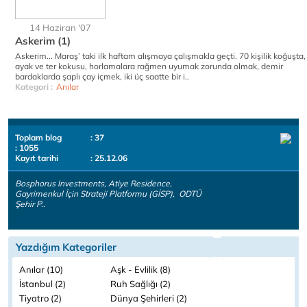
14 Haziran '07
Askerim (1)
Askerim... Maraş’ taki ilk haftam alışmaya çalışmakla geçti. 70 kişilik koğuşta,
ayak ve ter kokusu, horlamalara rağmen uyumak zorunda olmak, demir
bardaklarda şaplı çay içmek, iki üç saatte bir i..
Kategori :
Anılar
Toplam blog
: 37
: 1055
Kayıt tarihi
: 25.12.06
Bosphorus Investments, Atiye Residence,
Gayrimenkul İçin Strateji Platformu (GİSP), ODTÜ
Şehir P..
Yazdığım Kategoriler
Anılar (10)
Aşk - Evlilik (8)
İstanbul (2)
Ruh Sağlığı (2)
Tiyatro (2)
Dünya Şehirleri (2)