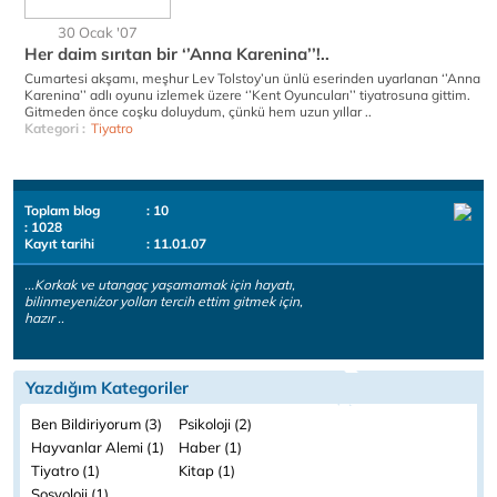
30 Ocak '07
Her daim sırıtan bir ‘’Anna Karenina’’!..
Cumartesi akşamı, meşhur Lev Tolstoy’un ünlü eserinden uyarlanan ‘’Anna
Karenina’’ adlı oyunu izlemek üzere ‘’Kent Oyuncuları’’ tiyatrosuna gittim.
Gitmeden önce coşku doluydum, çünkü hem uzun yıllar ..
Kategori :
Tiyatro
Toplam blog
: 10
: 1028
Kayıt tarihi
: 11.01.07
...Korkak ve utangaç yaşamamak için hayatı,
bilinmeyeni/zor yolları tercih ettim gitmek için,
hazır ..
Yazdığım Kategoriler
Ben Bildiriyorum (3)
Psikoloji (2)
Hayvanlar Alemi (1)
Haber (1)
Tiyatro (1)
Kitap (1)
Sosyoloji (1)