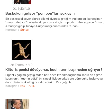
01 Eylül '10
Başbakan geliyor “pon pon”ları saklayın
Bir basketbol sever olarak ailemi ziyarete gittiğim Ankara’da, kardeşimin
“maça bilet var” haberini duyunca sevinçten zıpladım. Yeni yapılan Ankara
Arena ya gidip Türkiye-Rusya maçı öncesindeki Yunan..
Kategori :
Güncel
28 Temmuz '10
Klitoris penisi dövüyorsa, kadınların başı neden ağrıyor?
Ergenlik çağımı geçtiğimden beri önce kız arkadaşlarıma sonra da eşime
kadınların, “tatmin edici” bir cinsel ilişkide erkeklere göre daha fazla veya
daha derin zevk aldığını iddia ederim. Pek çoğu bu..
Kategori :
Aşk - Evlilik