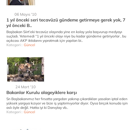
06 Mayıs '10
1 yıl önceki seri tecavüzü gündeme getirmeye gerek yok, 7
yıl önceki B..
Başbakan Siirt’eki tecavüz olayında yine en kolay yola başvurup medyayı
suçladı. Yetemedi “1 yıl önceki olayı niye bu kadar gündeme getiriyorlar , bu
açıkcası AKP iktidarını yıpratmak için yapılan bi..
Kategori :
Güncel
24 Mart '10
Bakanlar Kurulu alageyiklere karşı
Sn Başbakanımız her fırsatta yargıdan yakınıp çıkardıkları yasaları iptal eden
yüksek yargıya kızıyor ve bize iş yaptırmıyorlar diyor. Oysa birçok konuda işin
aslı öyle değil. Hatta iyi ki Danıştay vb..
Kategori :
Güncel