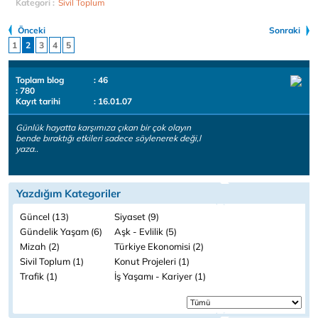
Kategori :
Sivil Toplum
Önceki
Sonraki
1
2
3
4
5
Toplam blog
: 46
: 780
Kayıt tarihi
: 16.01.07
Günlük hayatta karşımıza çıkan bir çok olayın
bende bıraktığı etkileri sadece söylenerek deği,l
yaza..
Yazdığım Kategoriler
Güncel (13)
Siyaset (9)
Gündelik Yaşam (6)
Aşk - Evlilik (5)
Mizah (2)
Türkiye Ekonomisi (2)
Sivil Toplum (1)
Konut Projeleri (1)
Trafik (1)
İş Yaşamı - Kariyer (1)