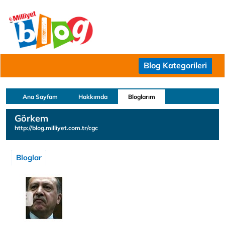
Blog Kategorileri
Ana Sayfam
Hakkımda
Bloglarım
Görkem
http://blog.milliyet.com.tr/cgc
Bloglar