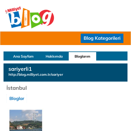
Blog Kategorileri
Ana Sayfam
Hakkımda
Bloglarım
sariyerli1
http://blog.milliyet.com.tr/sariyer
İstanbul
Bloglar