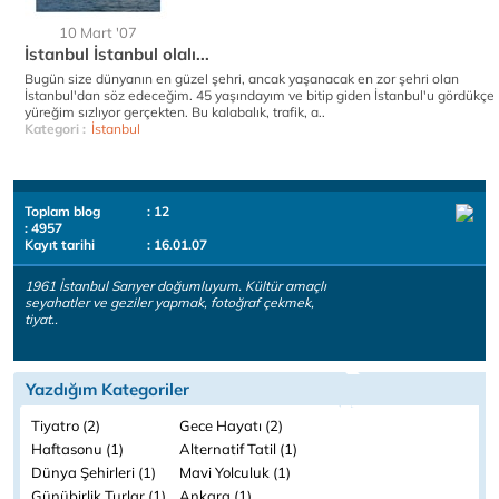
10 Mart '07
İstanbul İstanbul olalı...
Bugün size dünyanın en güzel şehri, ancak yaşanacak en zor şehri olan
İstanbul'dan söz edeceğim. 45 yaşındayım ve bitip giden İstanbul'u gördükçe
yüreğim sızlıyor gerçekten. Bu kalabalık, trafik, a..
Kategori :
İstanbul
Toplam blog
: 12
: 4957
Kayıt tarihi
: 16.01.07
1961 İstanbul Sarıyer doğumluyum. Kültür amaçlı
seyahatler ve geziler yapmak, fotoğraf çekmek,
tiyat..
Yazdığım Kategoriler
Tiyatro (2)
Gece Hayatı (2)
Haftasonu (1)
Alternatif Tatil (1)
Dünya Şehirleri (1)
Mavi Yolculuk (1)
Günübirlik Turlar (1)
Ankara (1)