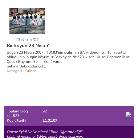
23 Nisan '07
Bir köyün 23 Nisan'ı
Bugün 23 Nisan 2007 . TBMM'nin açılışının 87. yıldönümü... Tüm yurtta
olduğu gibi bugün köyümüz Seçköy de de "23 Nisan Ulusal Egemenlik ve
Çocuk Bayramı Etkinlikleri" vardı.
Şehirlerdeki kadar çok..
Kategori :
Güncel
Toplam blog
: 92
: 11527
Kayıt tarihi
: 21.01.07
Dokuz Eylül Üniversitesi "Tarih Öğretmenliği"
bölümü mezunu. Eğitim sektöründe çalışıyor.