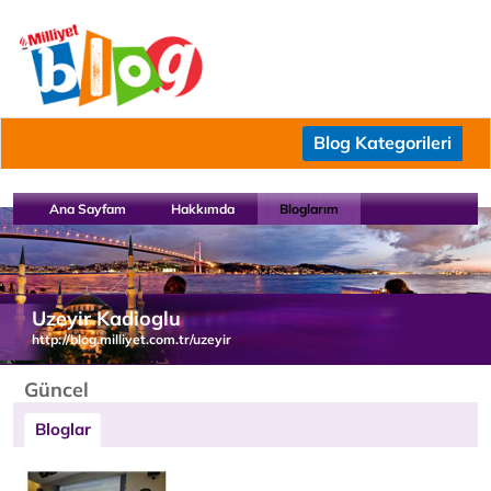
Blog Kategorileri
Ana Sayfam
Hakkımda
Bloglarım
Uzeyir Kadioglu
http://blog.milliyet.com.tr/uzeyir
Güncel
Bloglar