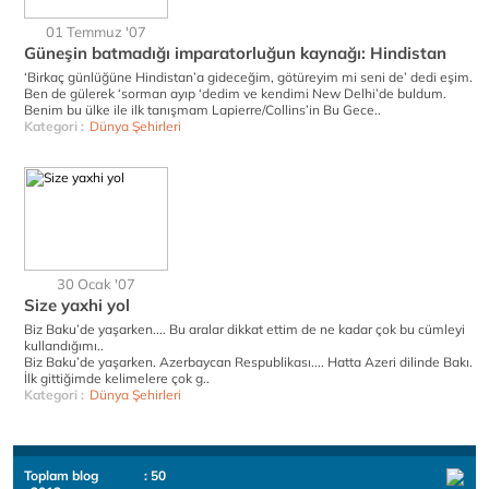
01 Temmuz '07
Güneşin batmadığı imparatorluğun kaynağı: Hindistan
‘Birkaç günlüğüne Hindistan’a gideceğim, götüreyim mi seni de’ dedi eşim.
Ben de gülerek ‘sorman ayıp ‘dedim ve kendimi New Delhi’de buldum.
Benim bu ülke ile ilk tanışmam Lapierre/Collins’in Bu Gece..
Kategori :
Dünya Şehirleri
30 Ocak '07
Size yaxhi yol
Biz Baku’de yaşarken.... Bu aralar dikkat ettim de ne kadar çok bu cümleyi
kullandığımı..
Biz Baku’de yaşarken. Azerbaycan Respublikası.... Hatta Azeri dilinde Bakı.
İlk gittiğimde kelimelere çok g..
Kategori :
Dünya Şehirleri
Toplam blog
: 50