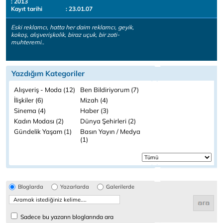
: 2013
Kayıt tarihi
: 23.01.07
Eski reklamcı, hatta her daim reklamcı, geyik,
kokoş, alışverişkolik, biraz uçuk, bir zati-
muhteremi..
Yazdığım Kategoriler
Alışveriş - Moda (12)
Ben Bildiriyorum (7)
İlişkiler (6)
Mizah (4)
Sinema (4)
Haber (3)
Kadın Modası (2)
Dünya Şehirleri (2)
Gündelik Yaşam (1)
Basın Yayın / Medya
(1)
Bloglarda
Yazarlarda
Galerilerde
Sadece bu yazarın bloglarında ara