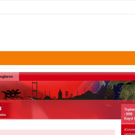
loglarım
u
Topla
: 898
cusu
Kayıt 
Kimim?
nerey