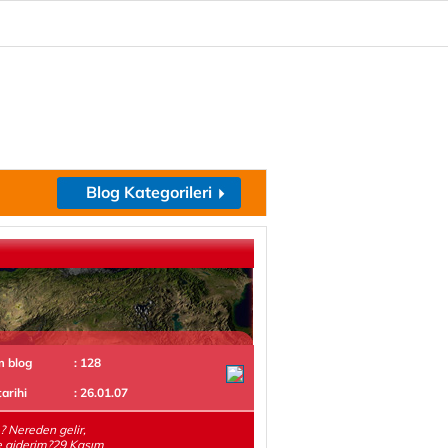
Blog Kategorileri
m blog
: 128
tarihi
: 26.01.07
 Nereden gelir,
e giderim?29 Kasım