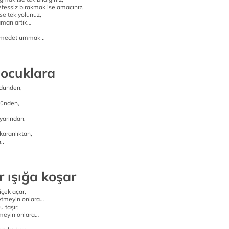
efessiz bırakmak ise amacınız,
se tek yolunuz,
aman artık…
 medet ummak ..
çocuklara
dünden,
günden,
arından,
karanlıktan,
..
 ışığa koşar
içek açar,
tmeyin onlara…
 taşır,
meyin onlara…