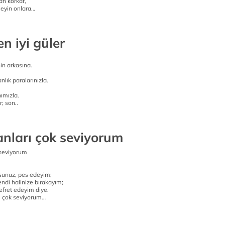
an korkar,
meyin onlara…
n iyi güler
nin arkasına.
anlık paralarınızla.
ımızla.
r; son..
anları çok seviyorum
 seviyorum
sunuz, pes edeyim;
endi halinize bırakayım;
efret edeyim diye.
ı çok seviyorum…