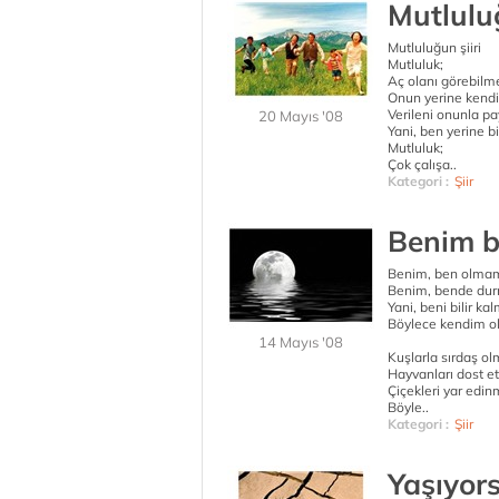
Mutluluğ
Mutluluğun şiiri
Mutluluk;
Aç olanı görebilme
Onun yerine kendi
Verileni onunla pa
20 Mayıs '08
Yani, ben yerine b
Mutluluk;
Çok çalışa..
Kategori :
Şiir
Benim 
Benim, ben olma
Benim, bende du
Yani, beni bilir k
Böylece kendim o
14 Mayıs '08
Kuşlarla sırdaş o
Hayvanları dost 
Çiçekleri yar edi
Böyle..
Kategori :
Şiir
Yaşıyor