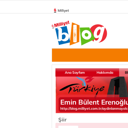
Milliyet
Ana Sayfam
Hakkımda
B
Emin Bülent Erenoğl
http://blog.milliyet.com.tr/aydinlanmayol
Şiir