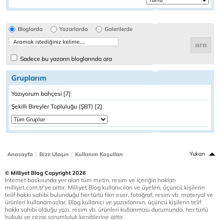
Bloglarda
Yazarlarda
Galerilerde
Sadece bu yazarın bloglarında ara
Gruplarım
Yazıyorum bahçesi [7]
Şekilli Bireyler Topluluğu (ŞBT) [2]
|
|
Yukarı
Anasayfa
Bize Ulaşın
Kullanım Koşulları
© Milliyet Blog Copyright 2026
İnternet baskısında yer alan tüm metin, resim ve içeriğin hakları
milliyet.com.tr'ye aittir. Milliyet Blog kullanıcıları ve üyeleri, üçüncü kişilerin
telif hakkı sahibi bulunduğu her türlü fikri eser, fotoğraf, resim vb. materyal ve
ürünleri kullanamazlar. Blog kullanıcı ve yazarlarının, üçüncü kişilerin telif
hakkı sahibi olduğu yazı, resim vb. ürünleri kullanması durumunda, her türlü
hukuki ve cezai sorumluluk kendilerine aittir.