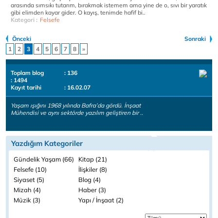
arasında sımsıkı tutarım, bırakmak istemem ama yine de o, sıvı bir yaratık
gibi elimden kayar gider. O kayış, tenimde hafif bi..
Kategori :
Felsefe
Önceki
Sonraki
1
2
3
4
5
6
7
8
»
Toplam blog
: 136
: 1494
Kayıt tarihi
: 16.02.07
Yaşam ışığını 1968 yılında Bafra’da gördü. İnşaat
Mühendisi ve aynı sektörde yazılım geliştiren bir ..
Yazdığım Kategoriler
Gündelik Yaşam (66)
Kitap (21)
Felsefe (10)
İlişkiler (8)
Siyaset (5)
Blog (4)
Mizah (4)
Haber (3)
Müzik (3)
Yapı / İnşaat (2)