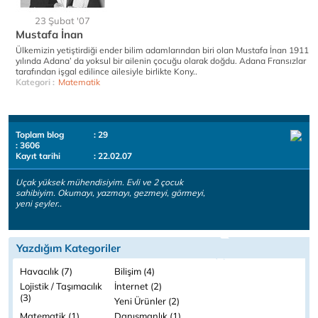
23 Şubat '07
Mustafa İnan
Ülkemizin yetiştirdiği ender bilim adamlarından biri olan Mustafa İnan 1911
yılında Adana’ da yoksul bir ailenin çocuğu olarak doğdu. Adana Fransızlar
tarafından işgal edilince ailesiyle birlikte Kony..
Kategori :
Matematik
Toplam blog
: 29
: 3606
Kayıt tarihi
: 22.02.07
Uçak yüksek mühendisiyim. Evli ve 2 çocuk
sahibiyim. Okumayı, yazmayı, gezmeyi, görmeyi,
yeni şeyler..
Yazdığım Kategoriler
Havacılık (7)
Bilişim (4)
Lojistik / Taşımacılık
İnternet (2)
(3)
Yeni Ürünler (2)
Matematik (1)
Danışmanlık (1)