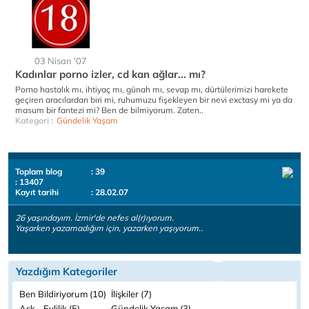
03 Nisan '07
Kadınlar porno izler, cd kan ağlar... mı?
Porno hastalık mı, ihtiyaç mı, günah mı, sevap mı, dürtülerimizi harekete
geçiren aracılardan biri mi, ruhumuzu fişekleyen bir nevi exctasy mi ya da
masum bir fantezi mi? Ben de bilmiyorum. Zaten..
Kategori :
Gündelik Yaşam
Toplam blog
: 39
: 13407
Kayıt tarihi
: 28.02.07
26 yaşındayım. İzmir'de nefes al(r)ıyorum.
Yaşarken yazamadığım için, yazarken yaşıyorum..
Yazdığım Kategoriler
Ben Bildiriyorum (10)
İlişkiler (7)
Aşk - Evlilik (5)
Gündelik Yaşam (3)