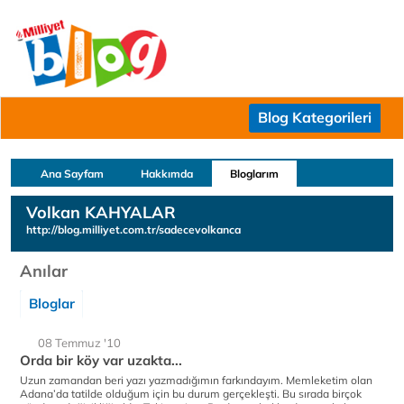
Blog Kategorileri
Ana Sayfam
Hakkımda
Bloglarım
Volkan KAHYALAR
http://blog.milliyet.com.tr/sadecevolkanca
Anılar
Bloglar
08 Temmuz '10
Orda bir köy var uzakta...
Uzun zamandan beri yazı yazmadığımın farkındayım. Memleketim olan
Adana’da tatilde olduğum için bu durum gerçekleşti. Bu sırada birçok