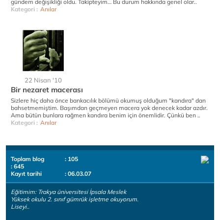
gündem değişikliği oldu. Takipteyim… Bu durum hakkında genel olar..
Kategori :
Anılar
22 Nisan '10
Bir nezaret macerası
Sizlere hiç daha önce bankacılık bölümü okumuş olduğum "kandıra" dan
bahsetmemiştim. Başımdan geçmeyen macera yok denecek kadar azdır.
Ama bütün bunlara rağmen kandıra benim için önemlidir. Çünkü ben ..
Kategori :
Anılar
Toplam blog
: 105
: 645
Kayıt tarihi
: 06.03.07
Eğitimim: Trakya üniversitesi İpsala Meslek
Yüksek okulu 2. sınıf gümrük işletme okuyorum.
Liseyi..