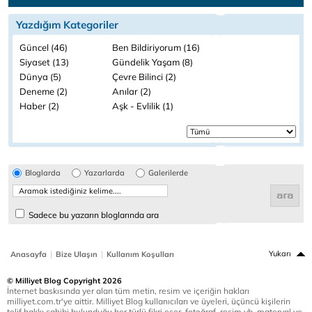
Yazdığım Kategoriler
Güncel (46)
Ben Bildiriyorum (16)
Siyaset (13)
Gündelik Yaşam (8)
Dünya (5)
Çevre Bilinci (2)
Deneme (2)
Anılar (2)
Haber (2)
Aşk - Evlilik (1)
Bloglarda
Yazarlarda
Galerilerde
Sadece bu yazarın bloglarında ara
|
|
Yukarı
Anasayfa
Bize Ulaşın
Kullanım Koşulları
© Milliyet Blog Copyright 2026
İnternet baskısında yer alan tüm metin, resim ve içeriğin hakları
milliyet.com.tr'ye aittir. Milliyet Blog kullanıcıları ve üyeleri, üçüncü kişilerin
telif hakkı sahibi bulunduğu her türlü fikri eser, fotoğraf, resim vb. materyal ve