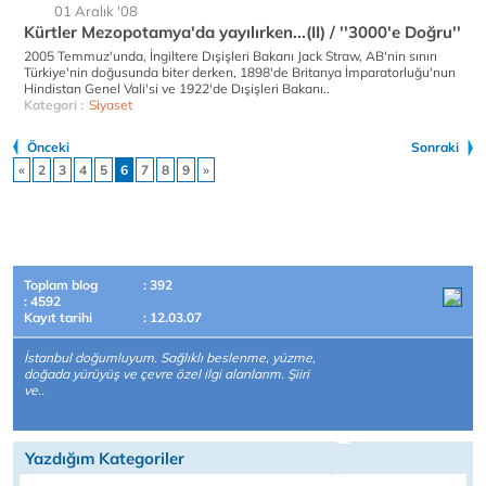
01 Aralık '08
Kürtler Mezopotamya'da yayılırken...(II) / ''3000'e Doğru''
2005 Temmuz'unda, İngiltere Dışişleri Bakanı Jack Straw, AB'nin sınırı
Türkiye'nin doğusunda biter derken, 1898'de Britanya İmparatorluğu'nun
Hindistan Genel Vali'si ve 1922'de Dışişleri Bakanı..
Kategori :
Siyaset
Önceki
Sonraki
«
2
3
4
5
6
7
8
9
»
Toplam blog
: 392
: 4592
Kayıt tarihi
: 12.03.07
İstanbul doğumluyum. Sağlıklı beslenme, yüzme,
doğada yürüyüş ve çevre özel ilgi alanlarım. Şiiri
ve..
Yazdığım Kategoriler