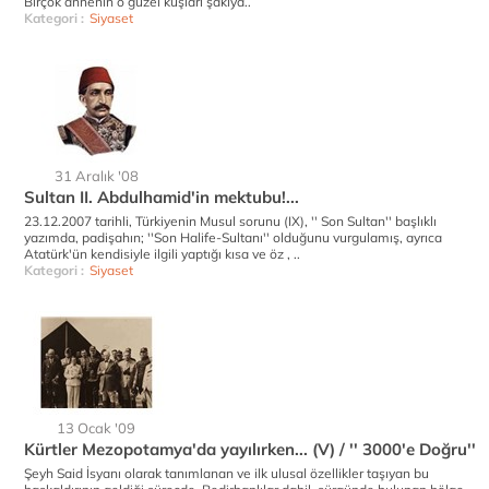
Birçok annenin o güzel kuşları şakıya..
Kategori :
Siyaset
31 Aralık '08
Sultan II. Abdulhamid'in mektubu!...
23.12.2007 tarihli, Türkiyenin Musul sorunu (IX), '' Son Sultan'' başlıklı
yazımda, padişahın; ''Son Halife-Sultanı'' olduğunu vurgulamış, ayrıca
Atatürk'ün kendisiyle ilgili yaptığı kısa ve öz , ..
Kategori :
Siyaset
13 Ocak '09
Kürtler Mezopotamya'da yayılırken... (V) / '' 3000'e Doğru''
Şeyh Said İsyanı olarak tanımlanan ve ilk ulusal özellikler taşıyan bu