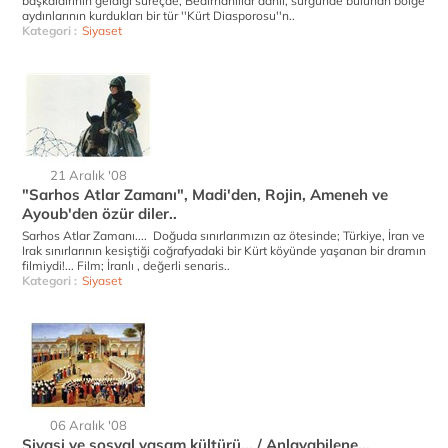
başkaldırının geldiği süreçde, Bedirhanlılar dahil, sürgünde bulunan bölge
aydınlarının kurdukları bir tür ''Kürt Diasporosu''n..
Kategori :
Siyaset
21 Aralık '08
"Sarhos Atlar Zamanı", Madi'den, Rojin, Ameneh ve
Ayoub'den özür diler..
Sarhos Atlar Zamanı.... Doğuda sınırlarımızın az ötesinde; Türkiye, İran ve
Irak sınırlarının kesiştiği coğrafyadaki bir Kürt köyünde yaşanan bir dramın
filmiydi!... Film; İranlı , değerli senaris..
Kategori :
Siyaset
06 Aralık '08
Siyasi ve sosyal yaşam kültürü... / Anlayabilene...