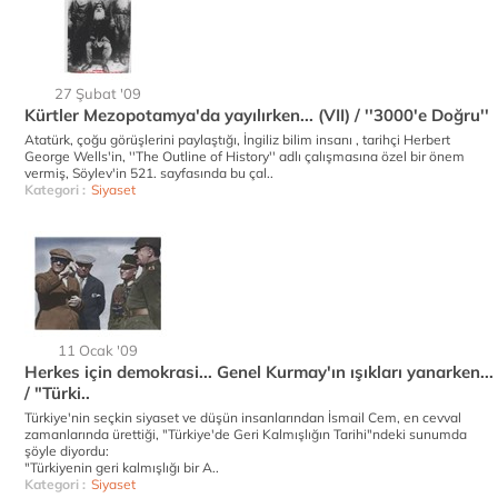
27 Şubat '09
Kürtler Mezopotamya'da yayılırken... (VII) / ''3000'e Doğru''
Atatürk, çoğu görüşlerini paylaştığı, İngiliz bilim insanı , tarihçi Herbert
George Wells'in, ''The Outline of History'' adlı çalışmasına özel bir önem
vermiş, Söylev'in 521. sayfasında bu çal..
Kategori :
Siyaset
11 Ocak '09
Herkes için demokrasi... Genel Kurmay'ın ışıkları yanarken...
/ "Türki..
Türkiye'nin seçkin siyaset ve düşün insanlarından İsmail Cem, en cevval
zamanlarında ürettiği, "Türkiye'de Geri Kalmışlığın Tarihi"ndeki sunumda
şöyle diyordu:
"Türkiyenin geri kalmışlığı bir A..
Kategori :
Siyaset