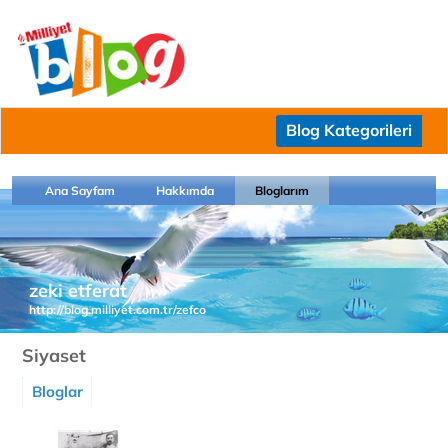
Blog Kategorileri
Ana Sayfam
Hakkımda
Bloglarım
zeki etferat
http://blog.milliyet.com.tr/zefco
Siyaset
Bloglar