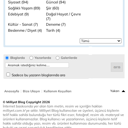
Siyaset (94)
Güncel (94)
Sağlıklı Yaşam (89)
Şiir (60)
Edebiyat (9)
Doğal Hayat / Çevre
(7)
Kültür - Sanat (7)
Deneme (7)
Beslenme / Diyet (4)
Tarih (4)
Bloglarda
Yazarlarda
Galerilerde
Sadece bu yazarın bloglarında ara
|
|
Yukarı
Anasayfa
Bize Ulaşın
Kullanım Koşulları
© Milliyet Blog Copyright 2026
İnternet baskısında yer alan tüm metin, resim ve içeriğin hakları
milliyet.com.tr'ye aittir. Milliyet Blog kullanıcıları ve üyeleri, üçüncü kişilerin
telif hakkı sahibi bulunduğu her türlü fikri eser, fotoğraf, resim vb. materyal ve
ürünleri kullanamazlar. Blog kullanıcı ve yazarlarının, üçüncü kişilerin telif
hakkı sahibi olduğu yazı, resim vb. ürünleri kullanması durumunda, her türlü
hukuki ve cezai sorumluluk kendilerine aittir.