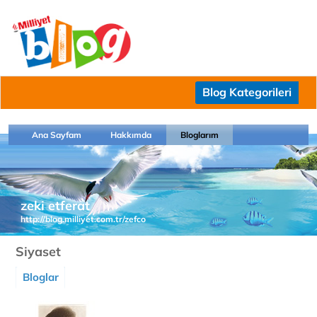
Blog Kategorileri
Ana Sayfam
Hakkımda
Bloglarım
zeki etferat
http://blog.milliyet.com.tr/zefco
Siyaset
Bloglar