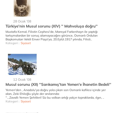
28 Ocak '08
Türkiye'nin Musul sorunu (XIV) '' Mahvoluşa doğru''
Mustafa Kemal, Filistin Cephesi'de, Mareşal Farkenhayn ile yaptığı
tartışmalardan bir sonuç alamayacağını görünce, Osmanlı Orduları
Başkomutan Vekili Enver Paşa'ya, 20.Eylül.1917 yılında, Filisti..
Kategori :
Siyaset
12 Ocak '08
Musul sorunu (XII) ''Sarıkamış'tan Yemen'e İhanetin Bedeli''
Yemen'den , Anadolu'ya doğru yola çıkan son Osmanlı kafilesi içinde yer
alan, Zeki Ehiloğlu şöyle der anılarında:
''...Zavallı Yemen Şehitleri! Siz bu volkan artığı yalçın topraklarda, ılgın, ..
Kategori :
Siyaset