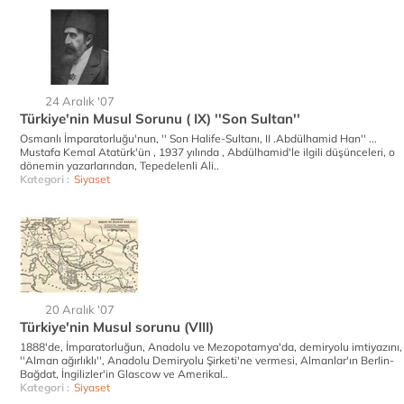
24 Aralık '07
Türkiye'nin Musul Sorunu ( IX) ''Son Sultan''
Osmanlı İmparatorluğu'nun, '' Son Halife-Sultanı, II .Abdülhamid Han'' ...
Mustafa Kemal Atatürk'ün , 1937 yılında , Abdülhamid'le ilgili düşünceleri, o
dönemin yazarlarından, Tepedelenli Ali..
Kategori :
Siyaset
20 Aralık '07
Türkiye'nin Musul sorunu (VIII)
1888'de, İmparatorluğun, Anadolu ve Mezopotamya'da, demiryolu imtiyazını,
''Alman ağırlıklı'', Anadolu Demiryolu Şirketi'ne vermesi, Almanlar'ın Berlin-
Bağdat, İngilizler'in Glascow ve Amerikal..
Kategori :
Siyaset