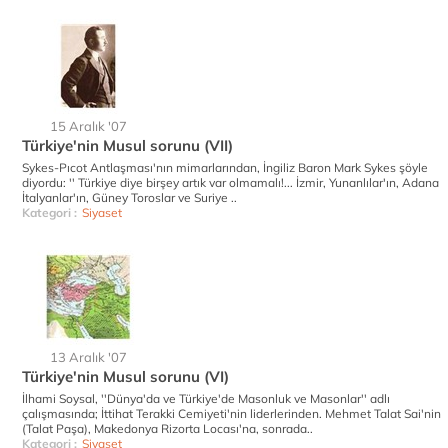
15 Aralık '07
Türkiye'nin Musul sorunu (VII)
Sykes-Pıcot Antlaşması'nın mimarlarından, İngiliz Baron Mark Sykes şöyle
diyordu: '' Türkiye diye birşey artık var olmamalı!... İzmir, Yunanlılar'ın, Adana
İtalyanlar'ın, Güney Toroslar ve Suriye ..
Kategori :
Siyaset
13 Aralık '07
Türkiye'nin Musul sorunu (VI)
İlhami Soysal, ''Dünya'da ve Türkiye'de Masonluk ve Masonlar'' adlı
çalışmasında; İttihat Terakki Cemiyeti'nin liderlerinden. Mehmet Talat Sai'nin
(Talat Paşa), Makedonya Rizorta Locası'na, sonrada..
Kategori :
Siyaset