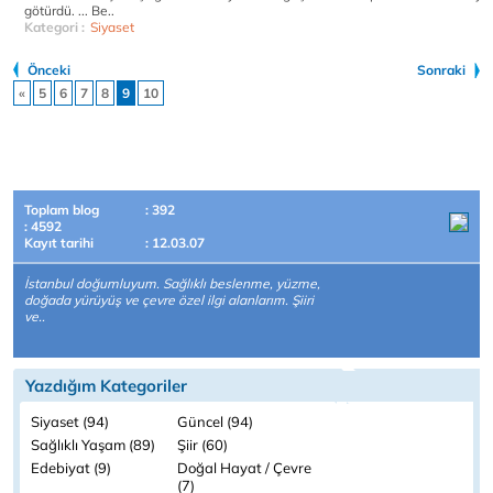
götürdü. ... Be..
Kategori :
Siyaset
Önceki
Sonraki
«
5
6
7
8
9
10
Toplam blog
: 392
: 4592
Kayıt tarihi
: 12.03.07
İstanbul doğumluyum. Sağlıklı beslenme, yüzme,
doğada yürüyüş ve çevre özel ilgi alanlarım. Şiiri
ve..
Yazdığım Kategoriler
Siyaset (94)
Güncel (94)
Sağlıklı Yaşam (89)
Şiir (60)
Edebiyat (9)
Doğal Hayat / Çevre
(7)