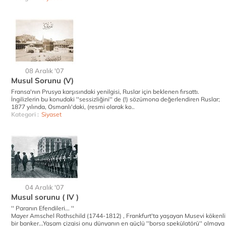
08 Aralık '07
Musul Sorunu (V)
Fransa'nın Prusya karşısındaki yenilgisi, Ruslar için beklenen fırsattı.
İngilizlerin bu konudaki ''sessizliğini'' de (!) sözümona değerlendiren Ruslar;
1877 yılında, Osmanlı'daki, (resmi olarak ko..
Kategori :
Siyaset
04 Aralık '07
Musul sorunu ( IV )
'' Paranın Efendileri... ''
Mayer Amschel Rothschild (1744-1812) , Frankfurt'ta yaşayan Musevi kökenli
bir banker...Yaşam çizgisi onu dünyanın en güçlü ''borsa spekülatörü'' olmaya