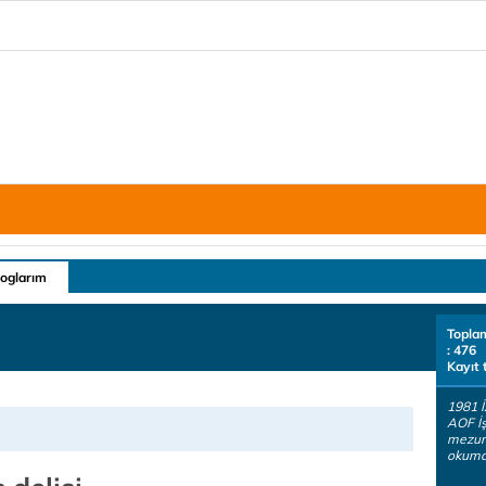
loglarım
Topla
: 476
Kayıt 
1981 
AOF İ
mezunu
okuma