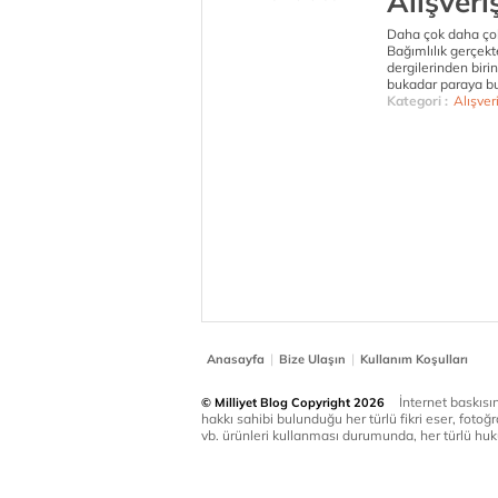
Alışveriş
Daha çok daha çok
Bağımlılık gerçekt
dergilerinden biri
bukadar paraya bun
Kategori :
Alışver
|
|
Anasayfa
Bize Ulaşın
Kullanım Koşulları
İnternet baskısınd
© Milliyet Blog Copyright 2026
hakkı sahibi bulunduğu her türlü fikri eser, fotoğr
vb. ürünleri kullanması durumunda, her türlü huku