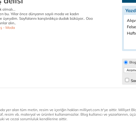
 delisi
 olmalı...
Yazd
en bu. Yıllar önce dünyanın sayılı moda ve kadın
ne üyeydim. Sayfalarını karıştırdıkça dudak büküyor.. Ooo
Alışv
lar alın..
Felse
iş - Moda
Haft
Blo
Sad
a yer alan tüm metin, resim ve içeriğin hakları milliyet.com.tr'ye aittir. Milliyet Blog
af, resim vb. materyal ve ürünleri kullanamazlar. Blog kullanıcı ve yazarlarının, üçün
ki ve cezai sorumluluk kendilerine aittir.