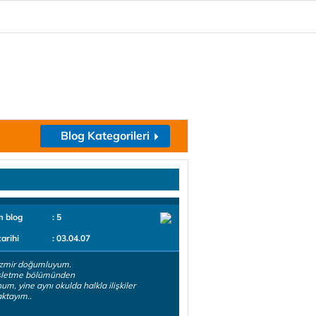
Blog Kategorileri
m blog
: 5
tarihi
: 03.04.07
İzmir doğumluyum.
şletme bölümünden
m, yine aynı okulda halkla ilişkiler
ktayım..