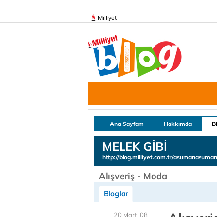
Milliyet
Ana Sayfam
Hakkımda
B
MELEK GİBİ
http://blog.milliyet.com.tr/asumanasuman
Alışveriş - Moda
Bloglar
20 Mart '08