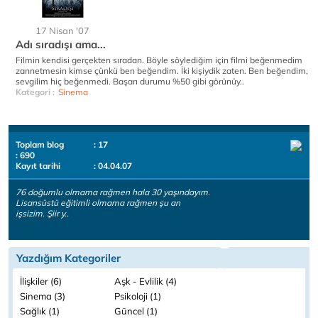
17 Nisan '07
Adı sıradışı ama...
Filmin kendisi gerçekten sıradan. Böyle söylediğim için filmi beğenmedim
zannetmesin kimse çünkü ben beğendim. İki kişiydik zaten. Ben beğendim,
sevgilim hiç beğenmedi. Başarı durumu %50 gibi görünüy..
Kategori :
Sinema
Toplam blog
: 17
: 690
Kayıt tarihi
: 04.04.07
76 doğumlu olmama rağmen hala 30 yaşındayım.
Lisansüstü eğitimli olmama rağmen şu an
işsizim. Şiir y..
Yazdığım Kategoriler
İlişkiler (6)
Aşk - Evlilik (4)
Sinema (3)
Psikoloji (1)
Sağlık (1)
Güncel (1)