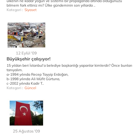
ülkenin ne kadar yoğun ve sistemli bir propaganda altında olduğunuzu
bilmem fark ettiniz mi? Ülke gündeminin son yıllarda ..
Kategori :
Siyaset
12 Eylül '09
Büyükşehir çalışıyor!
15 yıldan beri İstanbul’a belediye başkanlığı yapanlar kimlerdir? Önce bunları
tanıyalım.
a-1994 yılında Recep Tayyip Erdoğan,
b-1998 yılında Ali Müfit Gürtuna,
c-2002 yılında Kadir T..
Kategori :
Güncel
25 Ağustos '09