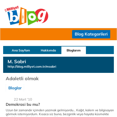
Blog Kategorileri
Ana Sayfam
Hakkımda
Bloglarım
M. Sabri
http://blog.milliyet.com.tr/msabri
Adaletli olmak
Bloglar
22 Mart '10
Demokrasi bu mu?
Uzun bir zamandır içimden yazmak gelmiyordu… Kağıt, kalem ve bilgisayarı
görmek istemiyordum. Kısaca siz buna, bezginlik veya hayata küsmekte