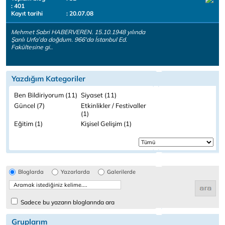
: 401
Kayıt tarihi
: 20.07.08
Mehmet Sabri HABERVEREN. 15.10.1948 yılında
Şanlı Urfa’da doğdum. 966'da İstanbul Ed.
Fakültesine gi..
Yazdığım Kategoriler
Ben Bildiriyorum (11)
Siyaset (11)
Güncel (7)
Etkinlikler / Festivaller
(1)
Eğitim (1)
Kişisel Gelişim (1)
Bloglarda
Yazarlarda
Galerilerde
Sadece bu yazarın bloglarında ara
Gruplarım