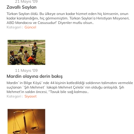
21 Mayıs '09
Zavallı Saylan
Türkan Saylan öldü. Bu ülkeye onun kadar hizmet eden hiç kimsenin, onun
kadar karalandığını, hiç görmemiştim. Türkan Saylan’a Hıristiyan Misyoneri,
ABD Mandacısı ve Casusudur!’ Diyenler mutlu olsun..
Kategori :
Güncel
11 Mayıs '09
Mardin olayına derin bakış
Mardin`in Bilge Köyü`nde 44 kişinin katledildiği saldırının talimatını vermekle
suçlanan `Şıh Mehmet` lakaplı Mehmet Çelebi`nin olduğu anlaşıldı. Şıh
Mehmet’in saldırı öncesi, “Tavuk bile sağ kalması..
Kategori :
Siyaset