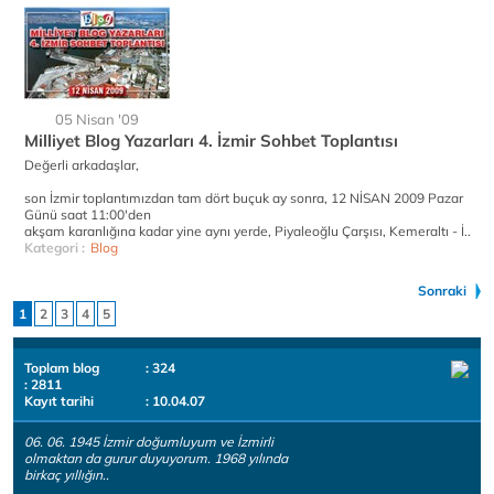
05 Nisan '09
Milliyet Blog Yazarları 4. İzmir Sohbet Toplantısı
Değerli arkadaşlar,
son İzmir toplantımızdan tam dört buçuk ay sonra, 12 NİSAN 2009 Pazar
Günü saat 11:00'den
akşam karanlığına kadar yine aynı yerde, Piyaleoğlu Çarşısı, Kemeraltı - İ..
Kategori :
Blog
Sonraki
1
2
3
4
5
Toplam blog
: 324
: 2811
Kayıt tarihi
: 10.04.07
06. 06. 1945 İzmir doğumluyum ve İzmirli
olmaktan da gurur duyuyorum. 1968 yılında
birkaç yıllığın..