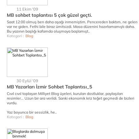
11 Ekim '09
MB sohbet toplantısı 5 çok güzel geçti.
Saat 12:00 olmuş ben daha aşağı inmemiştim. Pencereden baktım, ne gelen
var ne giden. Fethi bile biraz ümitsizdi. Masa düzenini hazırlamamıştı daha.
Bu yazının başlığı kafamda oluşmaya başlamışt..
Kategori :
Blog
30 Eylül '09
MB Yazarları İzmir Sohbet Toplantısı_5
Cıvıl cıvıl toplaşan Milliyet Blog üyeleri, kurulan dostluklar, paylaşılan
resimler... Uzun bir ara verildi. Sanki ekonomik kriz teğet geçmedi de bizleri
vurdu.
Yaz boyunca bir sessizlik, he..
Kategori :
Blog