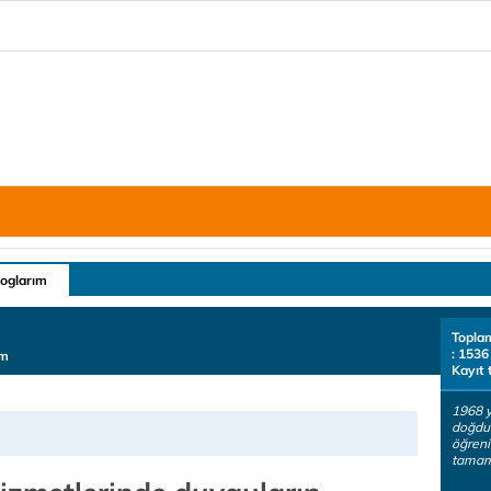
loglarım
Topla
: 1536
im
Kayıt 
1968 y
doğdum
öğreni
tamaml