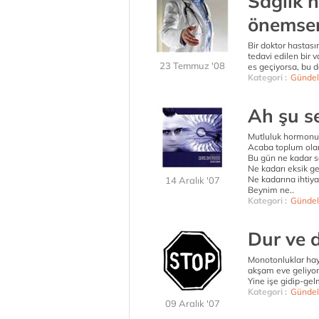
Sağlık 
önemse
Bir doktor hastası
tedavi edilen bir 
23 Temmuz '08
es geçiyorsa, bu d
Kategori :
Gündel
Ah şu s
Mutluluk hormonu 
Acaba toplum ola
Bu gün ne kadar s
Ne kadarı eksik ge
Ne kadarına ihtiy
14 Aralık '07
Beynim ne..
Kategori :
Gündel
Dur ve 
Monotonluklar hay
akşam eve geliyoru
Yine işe gidip-gel
Kategori :
Gündel
09 Aralık '07