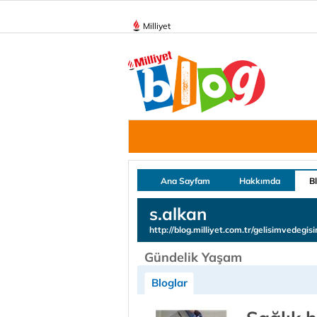
Milliyet
Ana Sayfam
Hakkımda
B
s.alkan
http://blog.milliyet.com.tr/gelisimvedegis
Gündelik Yaşam
Bloglar