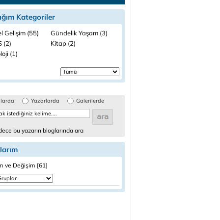
ığım Kategoriler
el Gelişim (55)
Gündelik Yaşam (3)
 (2)
Kitap (2)
loji (1)
glarda
Yazarlarda
Galerilerde
ece bu yazarın bloglarında ara
larım
m ve Değişim [61]