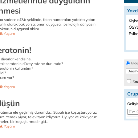
hizmetlerinde duyguların
nmesi
Yazd
na sadece c43/a şeklinde, falan numaraları yatakta yatan
Kişis
varlık olarak bakıyorsa, onun duygusal, psikolojik dünyasını
ÖSYS
oktorun duygusal aklını ..
ik Yaşam
Psiko
erotonin!
diyorlar kendisine…
Blo
rak serotonin düzeyimiz ne durumda?
erotonin kullandım?
ldi?
acım var?
Sad
ik Yaşam
Grup
düşün
Gelişi
atımızı ele geçirmiş durumda… Sabah işe koşuşturuyoruz,
z. Yemek yiyor, televizyon izliyoruz. Uyuyor ve kalkıyoruz.
meler, bir koşuşturmadır gid..
ik Yaşam