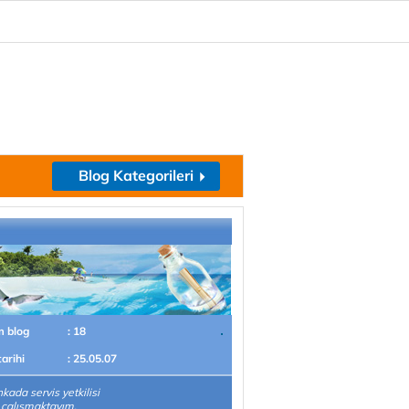
Blog Kategorileri
m blog
: 18
tarihi
: 25.05.07
nkada servis yetkilisi
 çalışmaktayım.