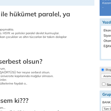
Kazanm
..
ile hükümet paralel, ya
Yazd
apışmakta.
Ekon
. HSYK ve polisler paralel devlet kurmuşlar.
Siyas
n çocukları ve altın tüccarları bir takım dolaplar
Otom
Eğiti
serbest olsun?
rum.
Blo
AÖRTÜSÜ her neyse serbest olsun.
z üniversite kapılarında mağdur olmasın.
inler.
lkelerine faydalı o..
Sad
Grup
çsem ki???
BANKA
m...