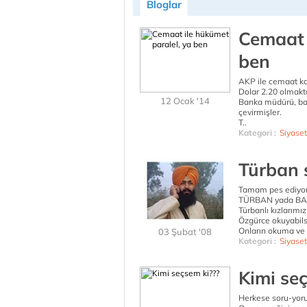
Bloglar
Cemaat 
ben
AKP ile cemaat k
Dolar 2.20 olmakta
12 Ocak '14
Banka müdürü, baka
çevirmişler.
T..
Kategori :
Siyaset
Türban 
Tamam pes ediyo
TÜRBAN yada BAŞ
Türbanlı kızlarımı
Özgürce okuyabils
Onların okuma ve ü
03 Şubat '08
Kategori :
Siyaset
Kimi se
Herkese soru-yoru