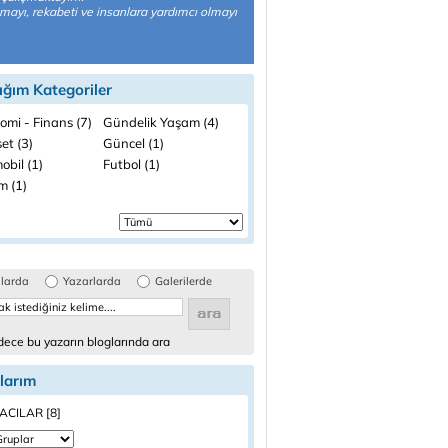
ayı, rekabeti ve insanlara yardımcı olmayı
ığım Kategoriler
omi - Finans (7)
Gündelik Yaşam (4)
et (3)
Güncel (1)
obil (1)
Futbol (1)
m (1)
glarda
Yazarlarda
Galerilerde
ece bu yazarın bloglarında ara
larım
CILAR [8]