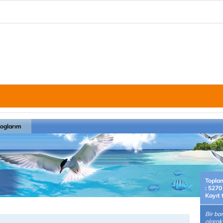
loglarım
Topla
: 5270
Kayıt 
Bir ba
olarak