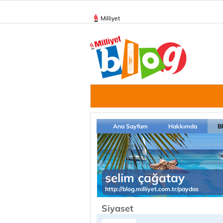
Milliyet
Ana Sayfam
Hakkımda
B
selim çağatay
http://blog.milliyet.com.tr/paydas
Siyaset