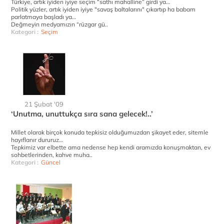
Türkiye, artık iyiden iyiye seçim “sathı mahalline” girdi ya…
Politik yüzler, artık iyiden iyiye "savaş baltalarını" çıkartıp ha babam
parlatmaya başladı ya…
Değmeyin medyamızın “rüzgar gü..
Kategori :
Seçim
21 Şubat '09
‘Unutma, unuttukça sıra sana gelecek!..’
Millet olarak birçok konuda tepkisiz olduğumuzdan şikayet eder, sitemle
hayıflanır dururuz…
Tepkimiz var elbette ama nedense hep kendi aramızda konuşmaktan, ev
sohbetlerinden, kahve muha..
Kategori :
Güncel