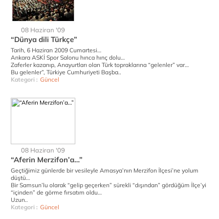
08 Haziran '09
“Dünya dili Türkçe”
Tarih, 6 Haziran 2009 Cumartesi…
Ankara ASKİ Spor Salonu hınca hınç dolu…
Zaferler kazanıp, Anayurtları olan Türk topraklarına “gelenler” var…
Bu gelenler”, Türkiye Cumhuriyeti Başba..
Kategori :
Güncel
08 Haziran '09
“Aferin Merzifon’a…”
Geçtiğimiz günlerde bir vesileyle Amasya’nın Merzifon İlçesi’ne yolum
düştü…
Bir Samsun’lu olarak “gelip geçerken” sürekli “dışından” gördüğüm İlçe’yi
“içinden” de görme fırsatım oldu…
Uzun..
Kategori :
Güncel