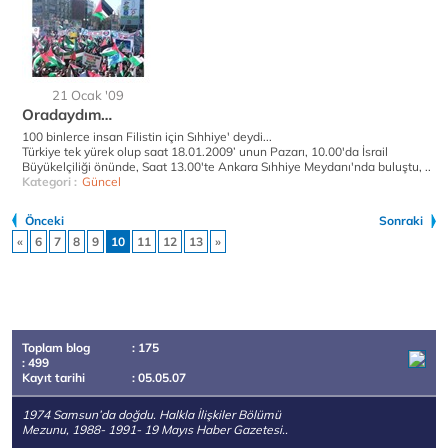
21 Ocak '09
Oradaydım…
100 binlerce insan Filistin için Sıhhiye' deydi...
Türkiye tek yürek olup saat 18.01.2009’ unun Pazarı, 10.00'da İsrail
Büyükelçiliği önünde, Saat 13.00'te Ankara Sıhhiye Meydanı'nda buluştu, ..
Kategori :
Güncel
Önceki
Sonraki
«
6
7
8
9
10
11
12
13
»
Toplam blog
: 175
: 499
Kayıt tarihi
: 05.05.07
1974 Samsun’da doğdu. Halkla İlişkiler Bölümü
Mezunu, 1988- 1991- 19 Mayıs Haber Gazetesi..