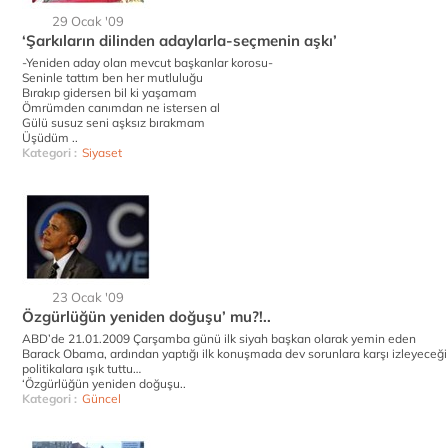
29 Ocak '09
‘Şarkıların dilinden adaylarla-seçmenin aşkı’
-Yeniden aday olan mevcut başkanlar korosu-
Seninle tattım ben her mutluluğu
Bırakıp gidersen bil ki yaşamam
Ömrümden canımdan ne istersen al
Gülü susuz seni aşksız bırakmam
Üşüdüm ..
Kategori :
Siyaset
23 Ocak '09
Özgürlüğün yeniden doğuşu’ mu?!..
ABD’de 21.01.2009 Çarşamba günü ilk siyah başkan olarak yemin eden
Barack Obama, ardından yaptığı ilk konuşmada dev sorunlara karşı izleyeceği
politikalara ışık tuttu…
‘Özgürlüğün yeniden doğuşu..
Kategori :
Güncel