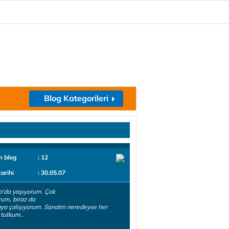
Blog Kategorileri
m blog
: 12
tarihi
: 30.05.07
'da yaşıyorum. Çok
um, biraz da
a çalışıyorum. Sanatın neredeyse her
 tutkum..