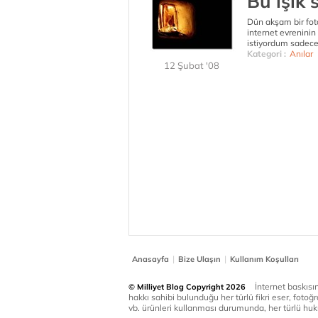
Bu ışık 
Dün akşam bir fot
internet evreninin
istiyordum sadece
Kategori :
Anılar
12 Şubat '08
|
|
Anasayfa
Bize Ulaşın
Kullanım Koşulları
İnternet baskısınd
© Milliyet Blog Copyright 2026
hakkı sahibi bulunduğu her türlü fikri eser, fotoğr
vb. ürünleri kullanması durumunda, her türlü huku