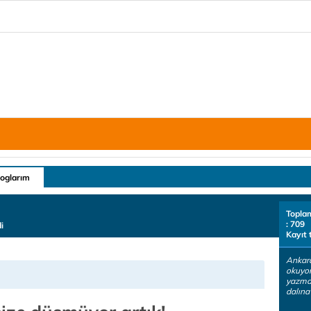
loglarım
Topla
: 709
i
Kayıt 
Ankara
okuyor
yazmay
dalına