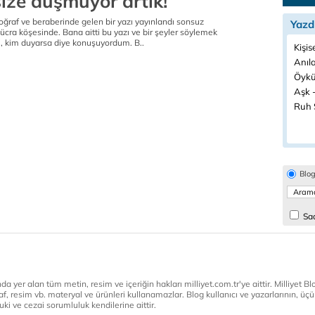
size düşmüyor artık!
oğraf ve beraberinde gelen bir yazı yayınlandı sonsuz
Yazd
 ücra köşesinde. Bana aitti bu yazı ve bir şeyler söylemek
, kim duyarsa diye konuşuyordum. B..
Kişis
Anıla
Öykü
Aşk -
Ruh S
Blo
Sad
a yer alan tüm metin, resim ve içeriğin hakları milliyet.com.tr'ye aittir. Milliyet Blog
af, resim vb. materyal ve ürünleri kullanamazlar. Blog kullanıcı ve yazarlarının, üçün
ki ve cezai sorumluluk kendilerine aittir.