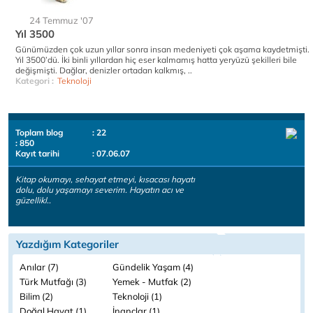
24 Temmuz '07
Yıl 3500
Günümüzden çok uzun yıllar sonra insan medeniyeti çok aşama kaydetmişti.
Yıl 3500’dü. İki binli yıllardan hiç eser kalmamış hatta yeryüzü şekilleri bile
değişmişti. Dağlar, denizler ortadan kalkmış, ..
Kategori :
Teknoloji
Toplam blog
: 22
: 850
Kayıt tarihi
: 07.06.07
Kitap okumayı, sehayat etmeyi, kısacası hayatı
dolu, dolu yaşamayı severim. Hayatın acı ve
güzellikl..
Yazdığım Kategoriler
Anılar (7)
Gündelik Yaşam (4)
Türk Mutfağı (3)
Yemek - Mutfak (2)
Bilim (2)
Teknoloji (1)
Doğal Hayat (1)
İnançlar (1)