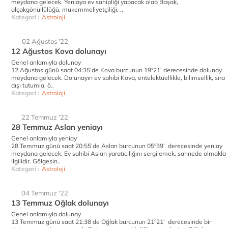
meydana gelecek. Yeniaya ev sahipliği yapacak olab Başak,
alçakgönüllülüğü, mükemmeliyetçiliği, ..
Kategori :
Astroloji
02 Ağustos '22
12 Ağustos Kova dolunayı
Genel anlamıyla dolunay
12 Ağustos günü saat 04:35’de Kova burcunun 19°21’ derecesinde dolunay
meydana gelecek. Dolunayın ev sahibi Kova, entelektüellikle, bilimsellik, sıra
dışı tutumla, ö..
Kategori :
Astroloji
22 Temmuz '22
28 Temmuz Aslan yeniayı
Genel anlamıyla yeniay
28 Temmuz günü saat 20:55’de Aslan burcunun 05°39’ derecesinde yeniay
meydana gelecek. Ev sahibi Aslan yaratıcılığını sergilemek, sahnede olmakla
ilgilidir. Gölgesin..
Kategori :
Astroloji
04 Temmuz '22
13 Temmuz Oğlak dolunayı
Genel anlamıyla dolunay
13 Temmuz günü saat 21:38 de Oğlak burcunun 21°21’ derecesinde bir