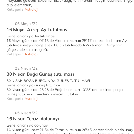
meydana gelecek. Ev sahibi İkizler değişken, meraklı, iletişim odaklıdır. Bilgiyi
alıp, elemeden,..
Kategori :
Astroloji
06 Mayıs '22
16 Mayıs Akrep Ay Tutulması
Genel anlamıyla Ay tutulması
16 Mayıs günü saat 07:13’de Akrep burcunun 25°17’ derecesinde tam Ay
tutulması meydana gelecek. Bu tip tutulmada Ay’ın tamamı Dünya’nın
gölgesinde kalarak, görü..
Kategori :
Astroloji
22 Nisan '22
30 Nisan Boğa Güneş tutulması
30 NİSAN BOĞA BURCUNDA GÜNEŞ TUTULMASI
Genel anlamıyla Güneş tutulması
30 Nisan günü saat 23:28’de Boğa burcunun 10°28’ derecesinde parçalı
Güneş tutulması meydana gelecek. Tutulma ..
Kategori :
Astroloji
06 Nisan '22
16 Nisan Terazi dolunayı
Genel anlamıyla dolunay
16 Nisan günü saat 21:54 de Terazi burcunun 26°45’ derecesinde bir dolunay