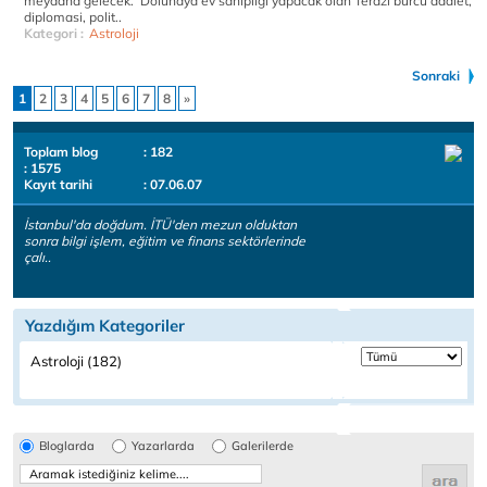
meydana gelecek. Dolunaya ev sahipliği yapacak olan Terazi burcu adalet,
diplomasi, polit..
Kategori :
Astroloji
Sonraki
1
2
3
4
5
6
7
8
»
Toplam blog
: 182
: 1575
Kayıt tarihi
: 07.06.07
İstanbul'da doğdum. İTÜ'den mezun olduktan
sonra bilgi işlem, eğitim ve finans sektörlerinde
çalı..
Yazdığım Kategoriler
Astroloji (182)
Bloglarda
Yazarlarda
Galerilerde