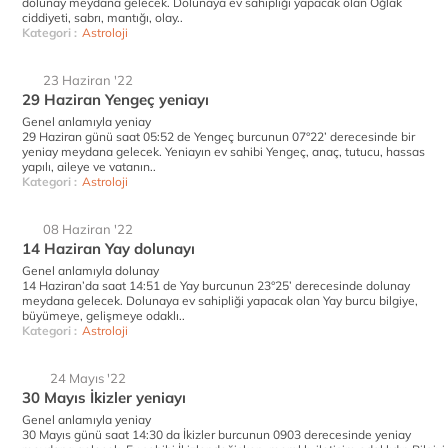
dolunay meydana gelecek. Dolunaya ev sahipliği yapacak olan Oğlak
ciddiyeti, sabrı, mantığı, olay..
Kategori :
Astroloji
23 Haziran '22
29 Haziran Yengeç yeniayı
Genel anlamıyla yeniay
29 Haziran günü saat 05:52 de Yengeç burcunun 07°22’ derecesinde bir
yeniay meydana gelecek. Yeniayın ev sahibi Yengeç, anaç, tutucu, hassas
yapılı, aileye ve vatanın..
Kategori :
Astroloji
08 Haziran '22
14 Haziran Yay dolunayı
Genel anlamıyla dolunay
14 Haziran’da saat 14:51 de Yay burcunun 23°25’ derecesinde dolunay
meydana gelecek. Dolunaya ev sahipliği yapacak olan Yay burcu bilgiye,
büyümeye, gelişmeye odaklı..
Kategori :
Astroloji
24 Mayıs '22
30 Mayıs İkizler yeniayı
Genel anlamıyla yeniay
30 Mayıs günü saat 14:30 da İkizler burcunun 0903 derecesinde yeniay