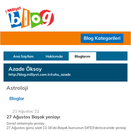
Blog Kategorileri
Ana Sayfam
Hakkımda
Bloglarım
Azade Öksoy
http://blog.milliyet.com.tr/ruhu_azade
Astroloji
Bloglar
21 Ağustos '22
27 Ağustos Başak yeniayı
Genel anlamıyla yeniay
27 Ağustos günü saat 11:16’da Başak burcunun 04°03'derecesinde yeniay