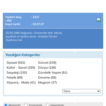
Toplam blog
: 2327
: 450
Kayıt tarihi
: 03.07.07
25.05.1960 doğumlu. Üniversite terk. Müzik,
seyahat ve tiyatro sever. Antalya Devlet
Tiyatrosu'nd..
Yazdığım Kategoriler
Siyaset (592)
Güncel (339)
Kültür - Sanat (295)
Dünya (196)
Sosyoloji (150)
Gündelik Yaşam (91)
Felsefe (89)
Deneme (56)
Alışveriş - Moda (41)
Magazin (37)
Bloglarda
Yazarlarda
Galerilerde