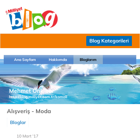
Blog Kategorileri
Ana Sayfam
Hakkımda
Bloglarım
Mehmet Önkibar
http://blog.milliyet.com.tr/komoli
Alışveriş - Moda
Bloglar
10 Mart '17