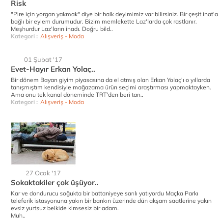
Risk
"Pire için yorgan yakmak" diye bir halk deyimimiz var bilirsiniz. Bir çeşit inat'a
bağlı bir eylem durumudur. Bizim memlekette Laz'larda çok rastlanır.
Meşhurdur Laz'ların inadı. Doğru bild..
Kategori :
Alışveriş - Moda
01 Şubat '17
Evet-Hayır Erkan Yolaç..
Bir dönem Bayan giyim piyasasına da el atmış olan Erkan Yolaç'ı o yıllarda
tanışmıştım kendisiyle mağazama ürün seçimi araştırması yapmaktayken.
Ama onu tek kanal döneminde TRT'den beri tan..
Kategori :
Alışveriş - Moda
27 Ocak '17
Sokaktakiler çok üşüyor..
Kar ve dondurucu soğukta bir battaniyeye sarılı yatıyordu Maçka Parkı
teleferik istasyonuna yakın bir bankın üzerinde dün akşam saatlerine yakın
evsiz yurtsuz belkide kimsesiz bir adam.
Muh..