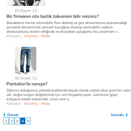
25 Kasım '13
Bir firmanın oto lastik takvimini bilir misiniz?
Bacaklarım henüz otomobilin fren debiraj ve gaz aksamlarına uzanamadığı
çocukluk dönemimde amcam kucağına oturtup otomobilin sadece
direksiyonunu teslim ettiğinde mutluluktan uçtuğumu hiç unutmam.<..
Kategori :
Alışveriş - Moda
30 Aralık '11
Pantalon'la nereye?
Öğrenci olduğumuz yıllarda butiklerde kaçak olarak satılan blue jean'ları satın
alır, doğal rengini değiştirmek için sert fırçalarla aşıtır, üzerimize giyer,
eskiyene kadar kullanırdık. Uzun süre k..
Kategori :
Alışveriş - Moda
Önceki
Sonraki
1
2
3
4
5