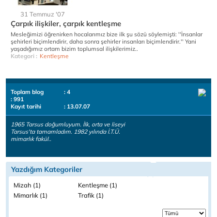
31 Temmuz '07
Çarpık ilişkiler, çarpık kentleşme
Mesleğimizi öğrenirken hocalarımız bize ilk şu sözü söylemişti: ''İnsanlar
şehirleri biçimlendirir, daha sonra şehirler insanları biçimlendirir.'' Yani
yaşadığımız ortam bizim toplumsal ilişkilerimiz..
Kategori :
Kentleşme
Toplam blog
: 4
: 991
Kayıt tarihi
: 13.07.07
1965 Tarsus doğumluyum. İlk, orta ve liseyi
Tarsus'ta tamamladım. 1982 yılında İ.T.Ü.
mimarlık fakül..
Yazdığım Kategoriler
Mizah (1)
Kentleşme (1)
Mimarlık (1)
Trafik (1)