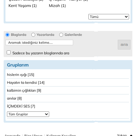
Kent Yaşamı (1)
Mizah (1)
Bloglarda
Yazarlarda
Galerilerde
Sadece bu yazarın bloglarında ara
Gruplarım
hislerin ışığı [15]
Hayatın ta kendisi [14]
kalbimin çığlıkları [9]
anılar [8]
İÇİMDEKİ SES [7]
|
|
Yukarı
Anasayfa
Bize Ulaşın
Kullanım Koşulları