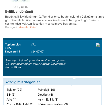
23 Eylül '07
Evlilik yıldönümü
Bugün evlilik yıldönümümüz.Tam 6 yıl önce bugün evlendik.Çok ağlamıştım o
gün.Benimle birlikte annem ve erkek kardeşimde.Tüm gün iki gözümüz iki
çeşme misaliydi.Ayrılık çanları iyice çalmaya başlamışt..
Kategori :
Anneler Günü
Toplam blog
: 71
: 727
Kayıt tarihi
: 14.07.07
Almanya doğumluyum. Kocaeli'de oturuyorum.
Üç yaşında bir oğlum var. Anadolu Üniversitesi
Kamu Yönet..
Yazdığım Kategoriler
İlişkiler (22)
Psikoloji (19)
Şiir (6)
Dostluk (4)
Aile (4)
Aşk - Evlilik (3)
Çocuk Psikolojisi (2)
İş Yaşamı - Kariyer (2)